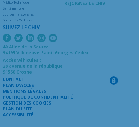
Médico-Technique
REJOIGNEZ LE CHIV
Santé mentale
Équipes transversales
Spécialités Médicales
SUIVEZ LE CHIV
40 Allée de la Source
94195 Villeneuve-Saint-Georges Cedex
Accès véhicules :
28 avenue de la république
91560 Crosne
CONTACT
PLAN D'ACCÈS
MENTIONS LÉGALES
POLITIQUE DE CONFIDENTIALITÉ
GESTION DES COOKIES
PLAN DU SITE
ACCESSIBILITÉ