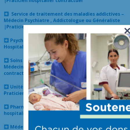
|Praticien hospitalier contractuel
Service de traitement des maladies addictives –
Médecin Psychiatre , Addictologue ou Généraliste
|Praticien hospitalier ou contractuel
Psychiatrie UHTP – Psychiatre |Praticien
Hospitalier ou contractuel
Soins Médicaux et de Réadaptation (SMR) –
Médecin | Praticien hospitalier ou praticien
contractuel
Unité d’aval des urgences (UAU) – Médecin |
Praticien hospitalier ou praticien contractuel
Pharmacien ou médecin Biologiste |Praticien
hospitalier ou contractuel
Médecin anesthésiste-réanimateur | Praticien