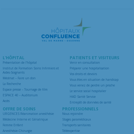
L’HÔPITAL
PATIENTS ET VISITEURS
Présentation de l’hôpital
Venir en consultation
Institut de Formation Soins Infirmiers et
Préparer une hospitalisation
Aides-Soignants
Vos droits et devoirs
Mécénat – Faire un don
Vous êtes en situation de handicap
La Recherche
Vous venez de perdre un proche
Espace presse – Tournage de film
Le service social hospitalier
ESPACE 40 – Auditorium
HAD Santé Service
Accès
Entrepôt de données de santé
OFFRE DE SOINS
PROFESSIONNELS
URGENCES Réanimation anesthésie
Nous rejoindre
Médecine Interne et Gériatrique
Stages paramédicaux
Femme Enfant
Transports sanitaires
Anesthésie-Chirurgie
Téléexpertise