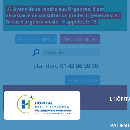
Avant de se rendre aux Urgences, il est
nécessaire de consulter un médecin généraliste |
En cas d’urgence vitale,
appelez le 15
OFFRES D'EMPLOI
INFOS VISITEURS
Standard
01 43 86 20 00
FAIRE UN DON
L’HÔPIT
PATIENT