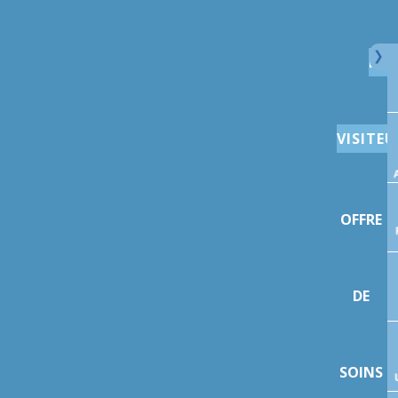
ET
VISITEU
OFFRE
DE
SOINS