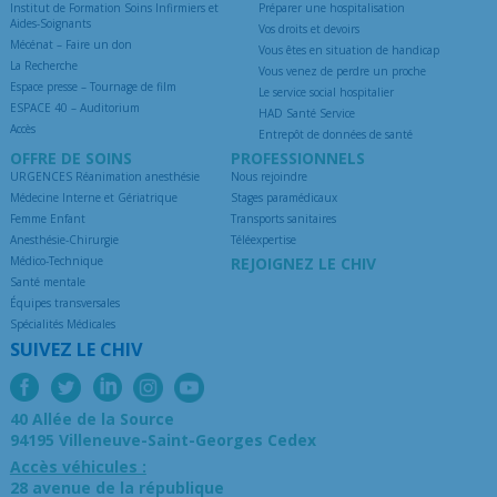
Institut de Formation Soins Infirmiers et
Préparer une hospitalisation
Aides-Soignants
Vos droits et devoirs
Mécénat – Faire un don
Vous êtes en situation de handicap
La Recherche
Vous venez de perdre un proche
Espace presse – Tournage de film
Le service social hospitalier
ESPACE 40 – Auditorium
HAD Santé Service
Accès
Entrepôt de données de santé
OFFRE DE SOINS
PROFESSIONNELS
URGENCES Réanimation anesthésie
Nous rejoindre
Médecine Interne et Gériatrique
Stages paramédicaux
Femme Enfant
Transports sanitaires
Anesthésie-Chirurgie
Téléexpertise
Médico-Technique
REJOIGNEZ LE CHIV
Santé mentale
Équipes transversales
Spécialités Médicales
SUIVEZ LE CHIV
40 Allée de la Source
94195 Villeneuve-Saint-Georges Cedex
Accès véhicules :
28 avenue de la république