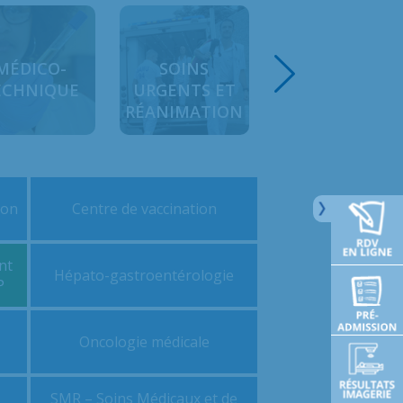
MÉDICO-
SOINS
FEMME
ECHNIQUE
URGENTS ET
ENFANT
RÉANIMATION
ron
Centre de vaccination
nt
Hépato-gastroentérologie
P
Oncologie médicale
s
SMR – Soins Médicaux et de