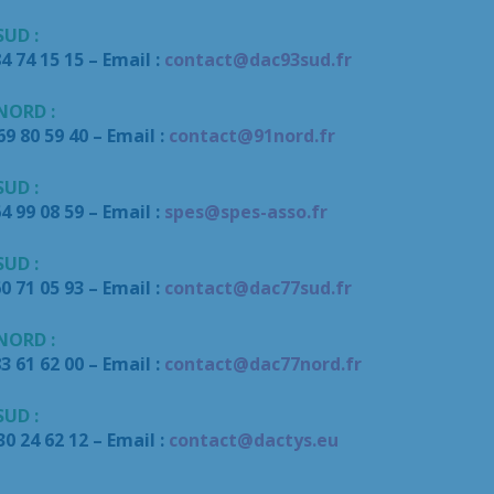
 SUD
:
84 74 15 15 – Email :
contact@dac93sud.fr
NORD :
69 80 59 40 – Email :
contact@91nord.fr
SUD
:
64 99 08 59 – Email :
spes@spes-asso.fr
 SUD
:
60 71 05 93 – Email :
contact@dac77sud.fr
 NORD
:
83 61 62 00 – Email :
contact@dac77nord.fr
 SUD
:
 30 24 62 12 – Email :
contact@dactys.eu