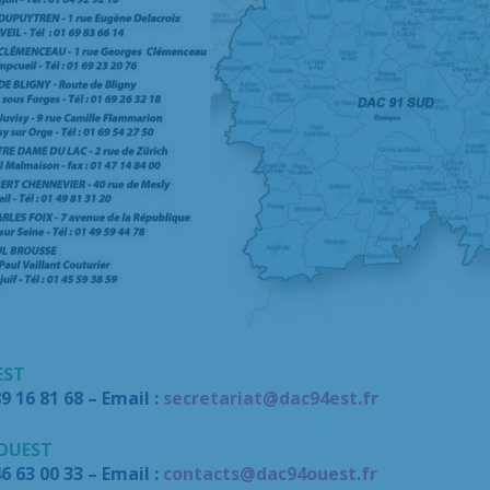
EST
89 16 81 68 – Email :
secretariat@dac94est.fr
 OUEST
46 63 00 33 – Email :
contacts@dac94ouest.fr