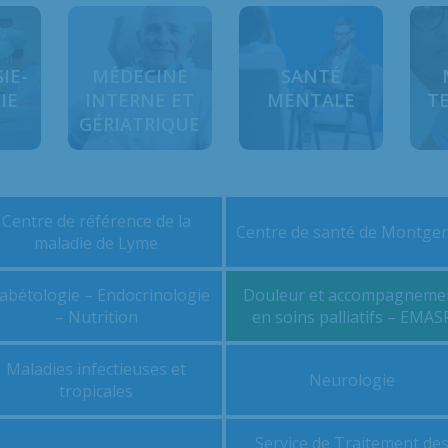
IE-
MÉDECINE
SANTÉ
IE
INTERNE ET
MENTALE
T
GÉRIATRIQUE
Centre de référence de la
Centre de santé de Montge
maladie de Lyme
abétologie – Endocrinologie
Douleur et accompagneme
– Nutrition
en soins palliatifs – EMAS
Maladies infectieuses et
Neurologie
tropicales
Service de Traitement de