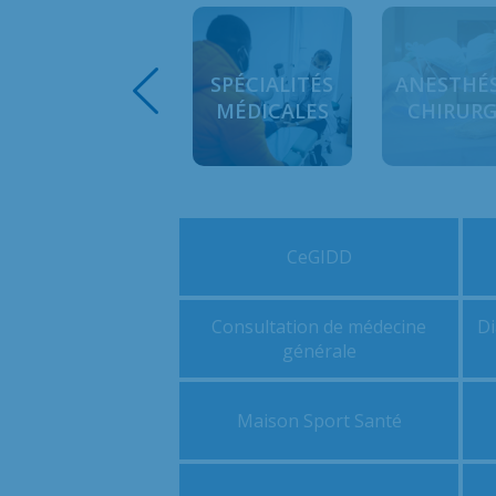
FEMME
SPÉCIALITÉS
ANESTHÉS
ENFANT
MÉDICALES
CHIRURG
CeGIDD
Consultation de médecine
Di
générale
Maison Sport Santé