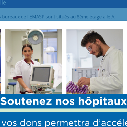
lle
 bureaux de l'EMASP sont situés au 8ème étage aile A.
e :
Française d’Accompagnement et de Soins Palliatifs
liatifs Fin de Vie
 – Coordination régionale de soins palliatifs d’Ile-de-Franc
:
ational de Ressources de lutte contre la Douleur
spositifs d’appui à la Coordination
sitif d’appui à la coordination (DAC) est un point d’entrée un
onnels et structures qui font face à des personnes en situat
oriser le maintien à domicile.