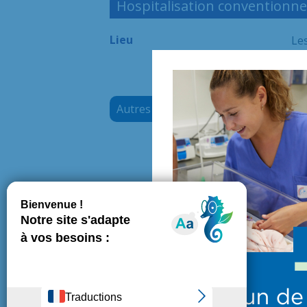
Hospitalisation conventionne
Lieu
Les
Fin de vi
Autres sites
Société 
Soins Pal
CORPALIF
Douleur 
Centre N
Autres informations
DAC : di
Le dispo
professi
pour fav