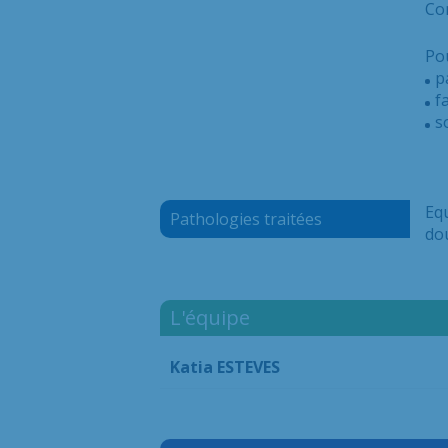
Con
Pou
p
f
s
Equ
Pathologies traitées
dou
L'équipe
Katia ESTEVES