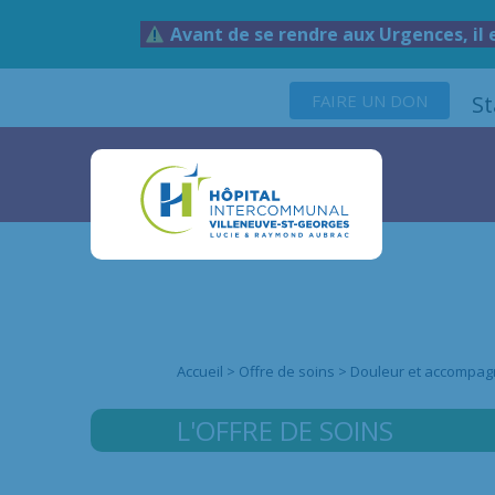
Avant de se rendre aux Urgences, il 
FAIRE UN DON
S
Accueil
>
Offre de soins
>
Douleur et accompagn
L'OFFRE DE SOINS