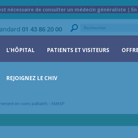
est nécessaire de consulter un médecin généraliste | En 
tandard
01 43 86 20 00
L’HÔPITAL
PATIENTS ET VISITEURS
OFFRE
REJOIGNEZ LE CHIV
ement en soins palliatifs – EMASP