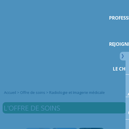
PROFESS
REJOIGN
LE CHI
Accueil
>
Offre de soins
>
Radiologie et Imagerie médicale
L'OFFRE DE SOINS