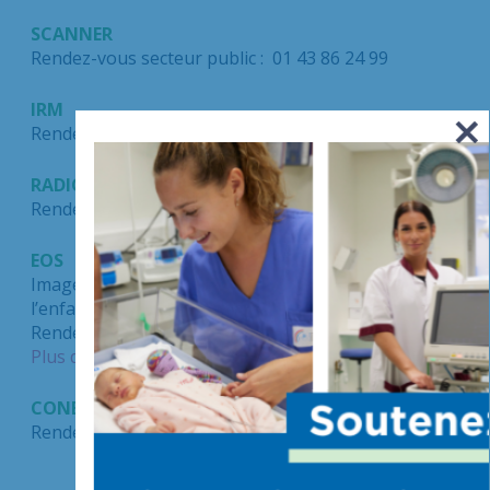
SCANNER
Rendez-vous secteur public : 01 43 86 24 99
IRM
Rendez-vous secteur public : 01 43 86 24 99
RADIOLOGIE et
ECHOGRAPHIE
Rendez-vous : 01 43 86 22 66
EOS
Imagerie osseuse corps entier basse dose de
l’enfant et l’adulte
Rendez-vous : 01.43.86.22.66
Plus d’informations sur l’EOS
CONE BEAM
Rendez- vous : 01 43 86 24 99