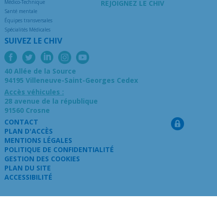
Médico-Technique
REJOIGNEZ LE CHIV
Santé mentale
Équipes transversales
Spécialités Médicales
SUIVEZ LE CHIV
40 Allée de la Source
94195 Villeneuve-Saint-Georges Cedex
Accès véhicules :
28 avenue de la république
91560 Crosne
CONTACT
PLAN D'ACCÈS
MENTIONS LÉGALES
POLITIQUE DE CONFIDENTIALITÉ
GESTION DES COOKIES
PLAN DU SITE
ACCESSIBILITÉ