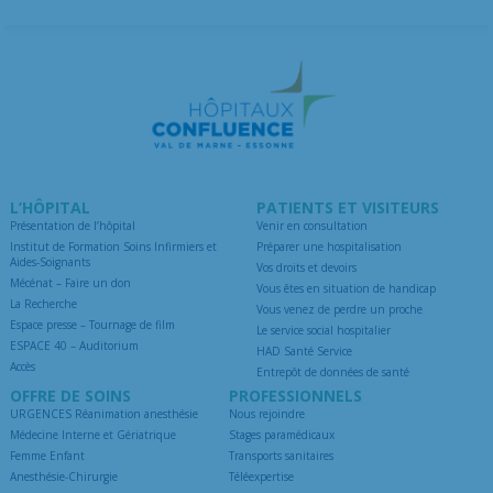
L’HÔPITAL
PATIENTS ET VISITEURS
Présentation de l’hôpital
Venir en consultation
Institut de Formation Soins Infirmiers et
Préparer une hospitalisation
Aides-Soignants
Vos droits et devoirs
Mécénat – Faire un don
Vous êtes en situation de handicap
La Recherche
Vous venez de perdre un proche
Espace presse – Tournage de film
Le service social hospitalier
ESPACE 40 – Auditorium
HAD Santé Service
Accès
Entrepôt de données de santé
OFFRE DE SOINS
PROFESSIONNELS
URGENCES Réanimation anesthésie
Nous rejoindre
Médecine Interne et Gériatrique
Stages paramédicaux
Femme Enfant
Transports sanitaires
Anesthésie-Chirurgie
Téléexpertise