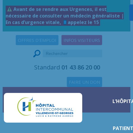
Avant de se rendre aux Urgences, il est
nécessaire de consulter un médecin généraliste |
En cas d’urgence vitale,
appelez le 15
OFFRES D'EMPLOI
INFOS VISITEURS
Standard
01 43 86 20 00
FAIRE UN DON
L’HÔPIT
PATIENT