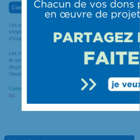
Consultez les résultats d’imagerie
Les patients et leurs médecins peuvent accéder
simplement et en toute sécurité aux résultats
d’imagerie sur un espace sécurisé.
Les clichés sont disponibles 48H après l’examen et
le compte-rendu 72H après l’examen. Ils restent
disponibles en ligne 4 mois après la date de
l’examen.
Consulter les résultats d’imagerie en cliquant
ici
.