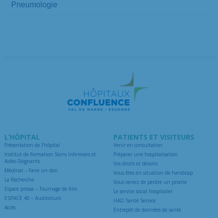
Pneumologie
L’HÔPITAL
PATIENTS ET VISITEURS
Présentation de l’hôpital
Venir en consultation
Institut de Formation Soins Infirmiers et
Préparer une hospitalisation
Aides-Soignants
Vos droits et devoirs
Mécénat – Faire un don
Vous êtes en situation de handicap
La Recherche
Vous venez de perdre un proche
Espace presse – Tournage de film
Le service social hospitalier
ESPACE 40 – Auditorium
HAD Santé Service
Accès
Entrepôt de données de santé