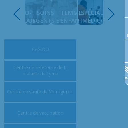
É
MÉDICO-
SOINS
FEMME
SPÉCIALITÉS
ANESTH
LE
TECHNIQUE
URGENTS ET
ENFANT
MÉDICALES
CHIRU
RÉANIMATION
CeGIDD
Centre de référence de la
maladie de Lyme
A
Centre de santé de Montgeron
Centre de vaccination