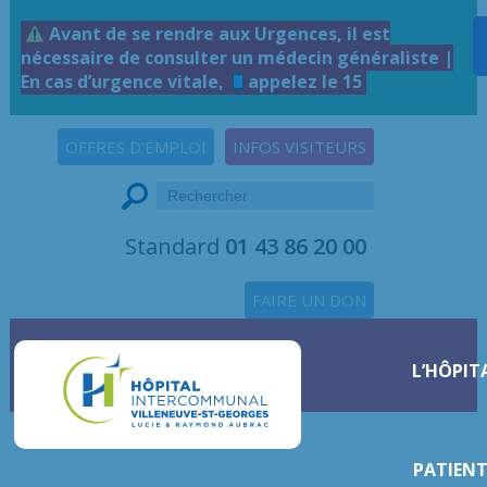
Avant de se rendre aux Urgences, il est
nécessaire de consulter un médecin généraliste |
En cas d’urgence vitale,
appelez le 15
OFFRES D'EMPLOI
INFOS VISITEURS
Standard
01 43 86 20 00
FAIRE UN DON
L’HÔPIT
PATIENT