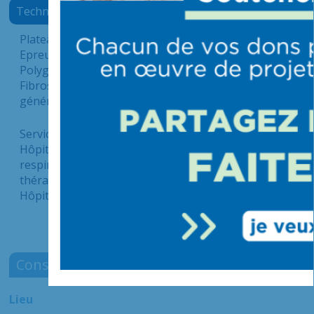
Techniques et examens pratiqués
Plateau technique de pneumologie (IGH, 10ème A) :
Epreuves fonctionnelles respiratoires
Polygraphie, polysomnographie
Fibroscopie bronchique sous anesthésie locale ou
générale
Services associés :
Hôpital médical de jour : Test d’allergologie, bilan
respiratoire, bilan d’obésité, éducation
thérapeutique
Hôpital de jour de cancérologie
Consultation de pneumologie
Lieu