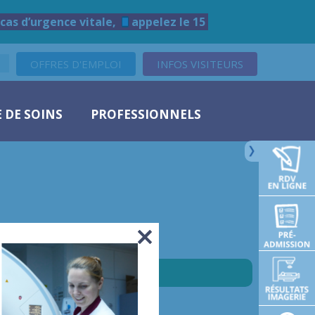
cas d’urgence vitale,
appelez le 15
OFFRES D'EMPLOI
INFOS VISITEURS
 DE SOINS
PROFESSIONNELS