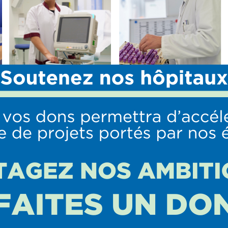
mologie
S
OFFRE DE SOINS
PROFESSIONNELS
URGENCES Réanimation
Nous rejoindre
anesthésie
Stages paramédicaux
Médecine Interne et
Transports sanitaires