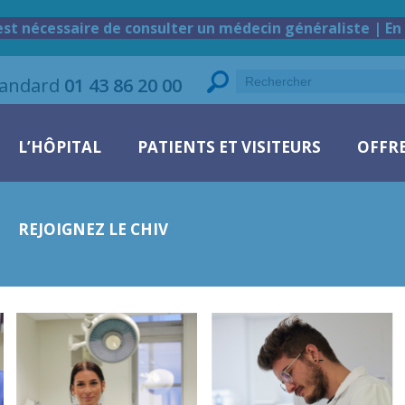
est nécessaire de consulter un médecin généraliste | En 
tandard
01 43 86 20 00
L’HÔPITAL
PATIENTS ET VISITEURS
OFFRE
REJOIGNEZ LE CHIV
RZOUKI