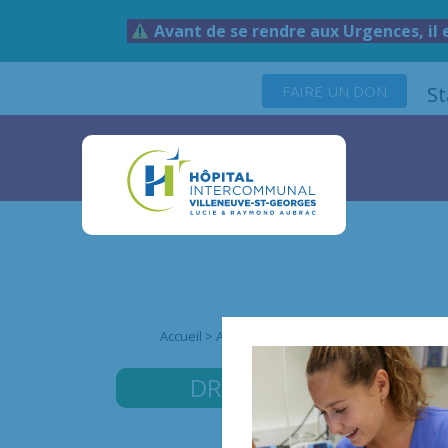
Avant de se rendre aux Urgences, il 
FAIRE UN DON
S
Accueil
>
Annuaire des médecins
>
Dr Safa MA
DR MARZOUKI
SAFA