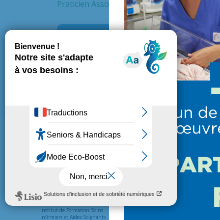
Praticien Associé
Service
Pneu
L’HÔPITAL
PATIENTS ET VISITEUR
Présentation de l’hôpital
Venir en consultation
Institut de Formation Soins
Préparer une hospitalisation
Infirmiers et Aides-Soignants
Vos droits et devoirs