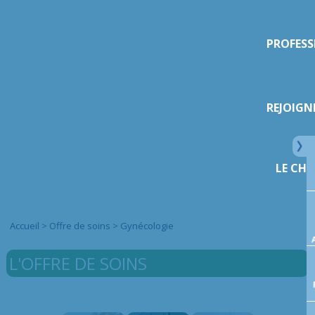
PROFESS
REJOIGN
LE CHI
Accueil
>
Offre de soins
>
Gynécologie
L'OFFRE DE SOINS