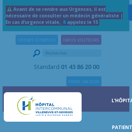
Avant de se rendre aux Urgences, il est
nécessaire de consulter un médecin généraliste |
En cas d’urgence vitale,
appelez le 15
OFFRES D'EMPLOI
INFOS VISITEURS
Standard
01 43 86 20 00
FAIRE UN DON
L’HÔPIT
PATIENT