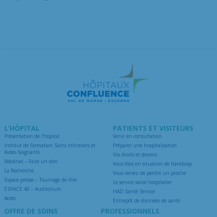
L’HÔPITAL
PATIENTS ET VISITEURS
Présentation de l’hôpital
Venir en consultation
Institut de Formation Soins Infirmiers et
Préparer une hospitalisation
Aides-Soignants
Vos droits et devoirs
Mécénat – Faire un don
Vous êtes en situation de handicap
La Recherche
Vous venez de perdre un proche
Espace presse – Tournage de film
Le service social hospitalier
ESPACE 40 – Auditorium
HAD Santé Service
Accès
Entrepôt de données de santé
OFFRE DE SOINS
PROFESSIONNELS