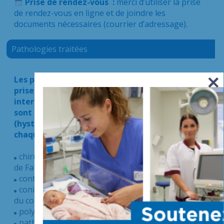
Prise de rendez-vous :
merci d’utiliser
la prise
de rendez-vous en ligne
et de joindre les
documents nécessaires (courrier d’adressage).
Pathologies traitées
Les pathologies gynécologiques courantes sont
prises en charge dans le service pour avis et
intervention chirurgicale. Les interventions
sont réalisées par voie endoscopique
(hystéroscopie opératoire, cœlioscopie) à
chaque fois que possible.
chirurgie des annexes (kystes de l’ovaire, trompes
de Fallope)
contraception définitive (ligature des trompes)
conisation (chirurgie des lésions pré-cancéreuses
du col de l’utérus)
polype de l’utérus
pathologies bénignes de la vulve (kystes,