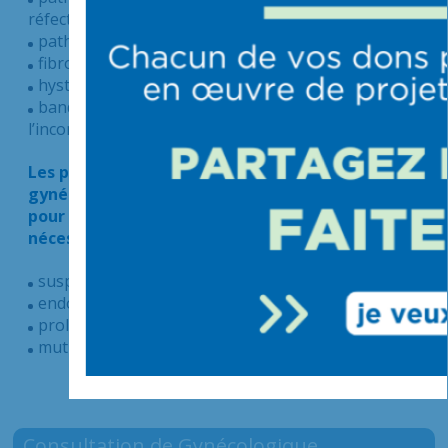
réfection d’épisiotomie)
pathologies bénignes du sein
fibromes utérins
hystérectomie (ablation de l’utérus)
bandelette sous-urétrales (traitement de
l’incontinence urinaire)
Les patientes avec une pathologie
gynécologique complexe peuvent être reçues
pour avis et seront orientées à chaque fois que
nécessaire vers un centre de référence :
suspicion de cancérologie mammaire et pelvienne
endométriose profonde
prolapsus génital
mutilations sexuelles féminines
Consultation de Gynécologique