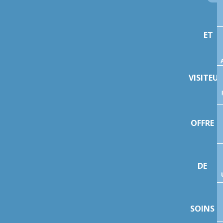
ET
VISITEU
OFFRE
DE
SOINS