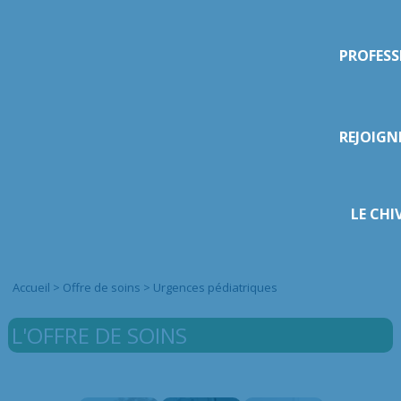
PROFESS
REJOIGN
LE CHI
Accueil
>
Offre de soins
>
Urgences pédiatriques
L'OFFRE DE SOINS