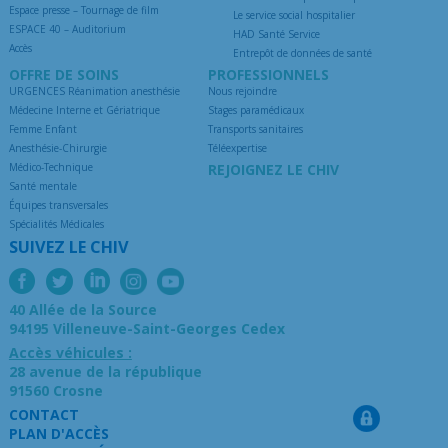
Espace presse – Tournage de film
Le service social hospitalier
ESPACE 40 – Auditorium
HAD Santé Service
Accès
Entrepôt de données de santé
OFFRE DE SOINS
PROFESSIONNELS
URGENCES Réanimation anesthésie
Nous rejoindre
Médecine Interne et Gériatrique
Stages paramédicaux
Femme Enfant
Transports sanitaires
Anesthésie-Chirurgie
Téléexpertise
Médico-Technique
REJOIGNEZ LE CHIV
Santé mentale
Équipes transversales
Spécialités Médicales
SUIVEZ LE CHIV
40 Allée de la Source
94195 Villeneuve-Saint-Georges Cedex
Accès véhicules :
28 avenue de la république
91560 Crosne
CONTACT
PLAN D'ACCÈS