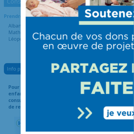
Consultations de Psychologie
Prendre rendez-vous
Albane BRAC – Psychologue
Mathilde MARTINOT – Psychologue
Léopoldine ROZAN – Psychologue
Info plus
Pour les consultations de premier recours des
enfants de plus de 2 ans, le CHIV propose des
consultations de médecine générale, avec prise
de rendez-vous rapide : 01 43 86 20 20