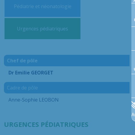
Pédiatrie et néonatologie
Urgences pédiatriques
Chef de pôle
Dr Emilie GEORGET
Cadre de pôle
Anne-Sophie LEOBON
A
URGENCES PÉDIATRIQUES