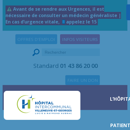
Avant de se rendre aux Urgences, il est
nécessaire de consulter un médecin généraliste |
En cas d’urgence vitale,
appelez le 15
OFFRES D'EMPLOI
INFOS VISITEURS
Standard
01 43 86 20 00
FAIRE UN DON
L’HÔPIT
PATIENT