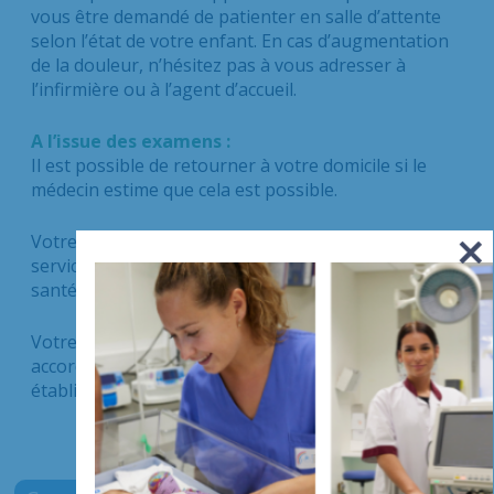
vous être demandé de patienter en salle d’attente
selon l’état de votre enfant. En cas d’augmentation
de la douleur, n’hésitez pas à vous adresser à
l’infirmière ou à l’agent d’accueil.
A l’issue des examens :
Il est possible de retourner à votre domicile si le
médecin estime que cela est possible.
Votre enfant reste à l’hôpital en observation au
service des urgences pour surveiller son état de
santé à la demande du médecin.
Votre enfant peut être hospitalisé avec votre
accord, ou être transféré dans un autre
établissement.