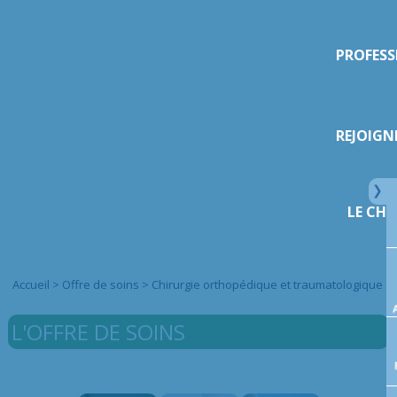
PROFESS
REJOIGN
LE CHI
Accueil
>
Offre de soins
>
Chirurgie orthopédique et traumatologique
L'OFFRE DE SOINS