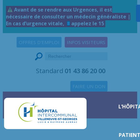
Avant de se rendre aux Urgences, il est
nécessaire de consulter un médecin généraliste |
En cas d’urgence vitale,
appelez le 15
OFFRES D'EMPLOI
INFOS VISITEURS
Standard
01 43 86 20 00
FAIRE UN DON
L’HÔPIT
PATIENT