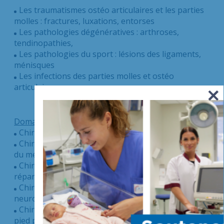
Les traumatismes ostéo articulaires et les parties
molles : fractures, luxations, entorses
Les pathologies dégénératives : arthroses,
tendinopathies,
Les pathologies du sport : lésions des ligaments,
ménisques
Les infections des parties molles et ostéo
articulaires
Domaines de compétences :
Chirurgie de la hanche : Prothèse, ostéosynthèse
Chirurgie du genou : Ligamentoplastie, chirurgie
du ménisque, prothèse, ostéotomie …
Chirurgie de l’épaule : Traitement de l’instabilité,
réparation de la coiffe, prothèse,
Chirurgie du coude : prothèse, libération
neurologique…
Chirurgie du pied et de la cheville : Hallux valgus,
pied plat, pied creux, arthrodèse…