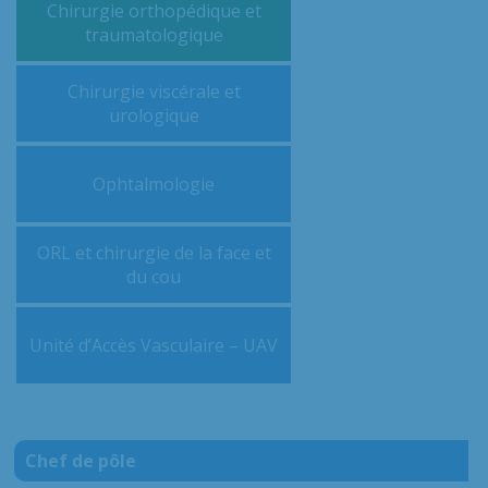
Chirurgie orthopédique et
traumatologique
Chirurgie viscérale et
urologique
Ophtalmologie
ORL et chirurgie de la face et
du cou
Unité d’Accès Vasculaire – UAV
Chef de pôle