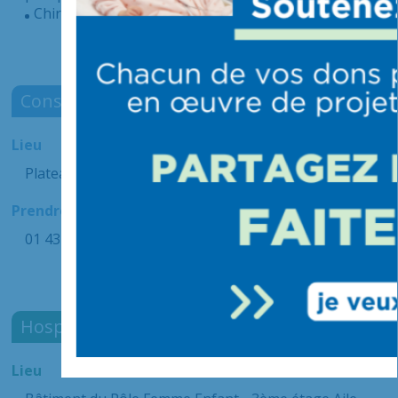
Chirurgie de la main : Canal carpien, dupuytren…
Consultation
Lieu
Plateau des consultations Rez-de-chaussée
Prendre rendez-vous
01 43 86 20 20
Hospitalisation ambulatoire
Lieu