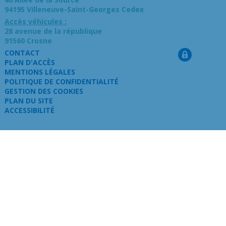
94195 Villeneuve-Saint-Georges Cedex
Accès véhicules :
28 avenue de la république
91560 Crosne
CONTACT
PLAN D'ACCÈS
MENTIONS LÉGALES
POLITIQUE DE CONFIDENTIALITÉ
GESTION DES COOKIES
PLAN DU SITE
ACCESSIBILITÉ