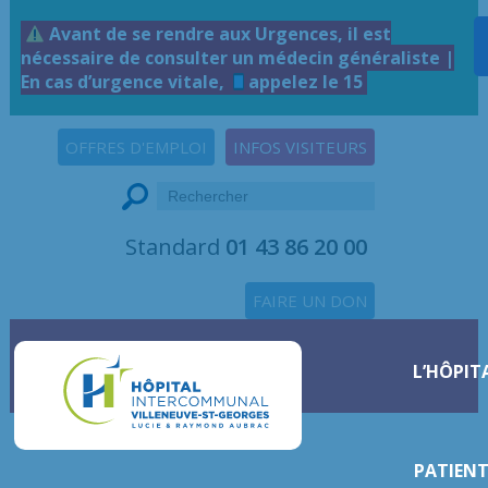
Avant de se rendre aux Urgences, il est
nécessaire de consulter un médecin généraliste |
En cas d’urgence vitale,
appelez le 15
OFFRES D'EMPLOI
INFOS VISITEURS
Standard
01 43 86 20 00
FAIRE UN DON
L’HÔPIT
PATIENT