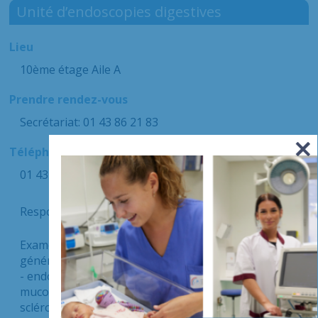
Unité d’endoscopies digestives
Lieu
10ème étage Aile A
Prendre rendez-vous
Secrétariat: 01 43 86 21 83
Téléphone de l'infirmière ou du poste de soins
01 43 86 21 88
Responsable de l'Unité : Dr Charlotte GAGNIERE
Examens pratiqués sans et avec anesthésie
générale :
- endoscopie oeso-gastroduodénale : biopsies,
mucosectomie, ligature de varice œsophagienne,
scléroses, poses de clip, coagulation au plasma