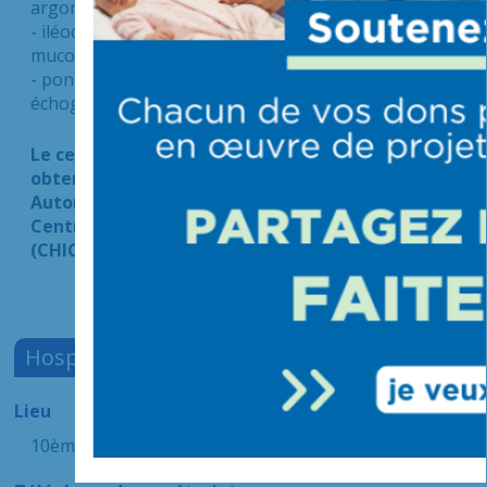
argon, polypectomie
- iléocoloscopie : biopsies, polypectomie,
mucosectomie, copagulation au plasma argon
- ponction-biopsie hépatique sous repérage
échographique
Le centre d’endoscopies digestives du CHIV a
obtenu en 2021 une accréditation par la Haute
Autorité de Santé (HAS) en bi-site avec celui du
Centre Hospitalier Intercommunal de Créteil
(CHIC).
Hospitalisation conventionnelle
Lieu
10ème étage Aile B