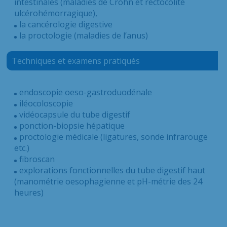
intestinales (maladies de Crohn et rectocolite
ulcérohémorragique),
la cancérologie digestive
la proctologie (maladies de l’anus)
Techniques et examens pratiqués
endoscopie oeso-gastroduodénale
iléocoloscopie
vidéocapsule du tube digestif
ponction-biopsie hépatique
proctologie médicale (ligatures, sonde infrarouge
etc.)
fibroscan
explorations fonctionnelles du tube digestif haut
(manométrie oesophagienne et pH-métrie des 24
heures)