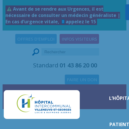
Avant de se rendre aux Urgences, il est
nécessaire de consulter un médecin généraliste |
En cas d’urgence vitale,
appelez le 15
OFFRES D'EMPLOI
INFOS VISITEURS
Standard
01 43 86 20 00
FAIRE UN DON
L’HÔPIT
PATIENT