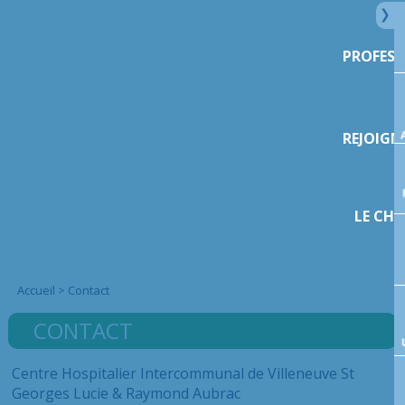
PROFESS
REJOIGN
LE CHI
Accueil
>
Contact
CONTACT
Centre Hospitalier Intercommunal de Villeneuve St
Georges Lucie & Raymond Aubrac