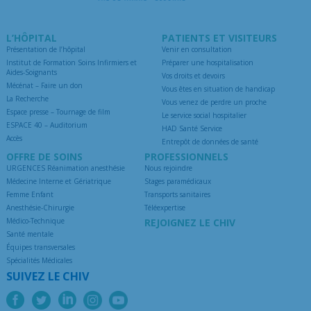
L’HÔPITAL
PATIENTS ET VISITEURS
Présentation de l’hôpital
Venir en consultation
Institut de Formation Soins Infirmiers et
Préparer une hospitalisation
Aides-Soignants
Vos droits et devoirs
Mécénat – Faire un don
Vous êtes en situation de handicap
La Recherche
Vous venez de perdre un proche
Espace presse – Tournage de film
Le service social hospitalier
ESPACE 40 – Auditorium
HAD Santé Service
Accès
Entrepôt de données de santé
OFFRE DE SOINS
PROFESSIONNELS
URGENCES Réanimation anesthésie
Nous rejoindre
Médecine Interne et Gériatrique
Stages paramédicaux
Femme Enfant
Transports sanitaires
Anesthésie-Chirurgie
Téléexpertise
Médico-Technique
REJOIGNEZ LE CHIV
Santé mentale
Équipes transversales
Spécialités Médicales
SUIVEZ LE CHIV