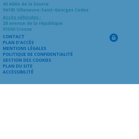
40 Allée de la Source
94195 Villeneuve-Saint-Georges Cedex
Accès véhicules :
28 avenue de la république
91560 Crosne
CONTACT
PLAN D'ACCÈS
MENTIONS LÉGALES
POLITIQUE DE CONFIDENTIALITÉ
GESTION DES COOKIES
PLAN DU SITE
ACCESSIBILITÉ