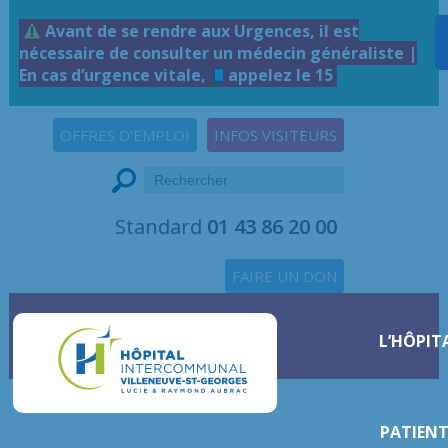
Avant de se rendre aux Urgences, il est
nécessaire de consulter un médecin généraliste |
En cas d’urgence vitale,
appelez le 15
OFFRES D'EMPLOI
INFOS VISITEURS
Standard
01 43 86 20 00
FAIRE UN DON
L’HÔPIT
PATIENT