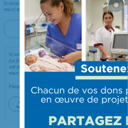
Si vous avez des précisions à ajouter,
merci de les indiquer ci-dessous.
Si vous avez un document à ajouter,
(Le format des fichiers doit-être en pdf, doc, docx,
odt et le poids ne doit pas dépasser 19Mo)
merci de le joindre ci-dessous :
Pièce jointe 1 :
Choisir un fichier