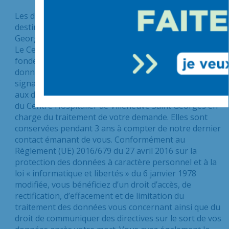
Les données à caractère personnel collectées sont
destinées au Centre Hospitalier de Villeneuve Saint
Georges et sont utilisées pour traiter votre demande.
Le Centre Hospitalier de Villeneuve Saint Georges se
fonde sur son intérêt légitime pour traiter vos
données. Les données obligatoires vous sont
signalées sur le formulaire par un astérisque. L’accès
aux données est strictement limité aux collaborateurs
du Centre Hospitalier de Villeneuve Saint Georges en
charge du traitement de votre demande. Elles sont
conservées pendant 3 ans à compter de notre dernier
contact émanant de vous. Conformément au
Règlement (UE) 2016/679 du 27 avril 2016 sur la
protection des données à caractère personnel et à la
loi « informatique et libertés » du 6 janvier 1978
modifiée, vous bénéficiez d’un droit d’accès, de
rectification, d’effacement et de limitation du
traitement des données vous concernant ainsi que du
droit de communiquer des directives sur le sort de vos