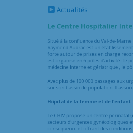
Actualités
Le Centre Hospitalier In
Situé à la
confluence
du Val-de-Marne e
Raymond Aubrac est un établissement de
forte autour de prises en charge reconn
est organisé en 6 pôles d’activité : le p
m
édecine interne et gériatrique
, le p
Avec plus de 100 000 passages aux urg
sur son bassin de population. Il assu
Hôpital de la femme et de l’enfant
Le CHIV propose un centre périnatal (
secteurs d’urgences gynécologiques et 
conséquence et o
ff
rant
des conditions 