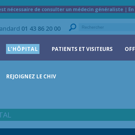
est nécessaire de consulter un médecin généraliste | En 
tandard
01 43 86 20 00
L’HÔPITAL
PATIENTS ET VISITEURS
OFF
REJOIGNEZ LE CHIV
TAL