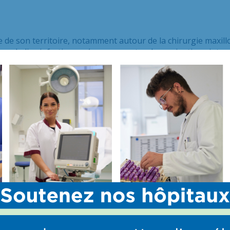
 de son territoire, notamment autour de la chirurgie maxillo
es maladies infectieuses (avec un centre de
vaccinations inter
 de diagnostic des
infections VIH, des hépatites virales et de
t
l’un des 5 centres de référence nationaux pour la prise en 
inaire de la maladie de Lyme).
ratoires de dernière génération, un plateau d’imagerie compl
terventionnelle et une chaîne de
laboratoire de biologie mé
t Hospitalier de Territoire des Hôpitaux Confluence ainsi 