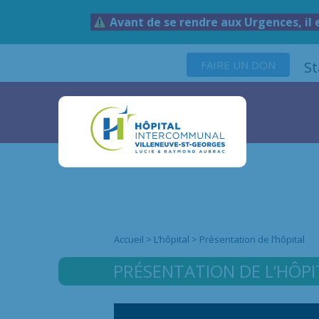
Avant de se rendre aux Urgences, il 
FAIRE UN DON
S
Accueil
>
L’hôpital
>
Présentation de l’hôpital
PRÉSENTATION DE L’HÔPI