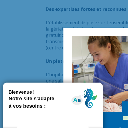
Des expertises fortes et reconnues
L’établissement dispose sur l’ensemble
la gériatrie et de la prise en charge d
gratuit d’information, de dépistage et
transmissibles). Le CHIV est égalemen
(centre de prise
en charge pluridiscipl
Un plateau technique performant
L’hôpital s’appuie sur : des blocs opé
une salle d’angiographie numérisée in
Les Hôpitaux Confluence
Découvrez le
site internet
du Groupemen