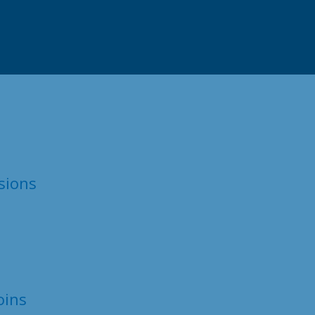
sions
oins