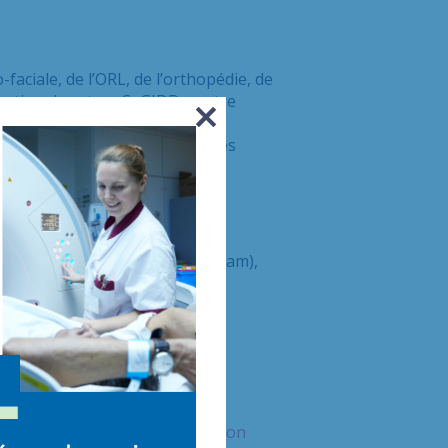
-faciale,
de l’ORL, de l’orthopédie, de
nationales et un
CeGIDD
, centre
s infections sexuellement
charge des maladies vectorielles
et (IRM,
scanner, EOS,
Cone
beam
),
dicale totalement automatisée.
que la
plaquette de présentation