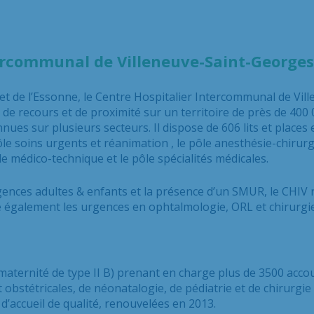
tercommunal de Villeneuve-Saint-Georges
t de l’Essonne, le Centre Hospitalier Intercommunal de Vil
 recours et de proximité sur un territoire de près de 400 0
ues sur plusieurs secteurs. Il dispose de 606 lits et places
ôle s
oins urgents et réanimation
, le pôle a
nesthésie-chirurg
ôle médico-technique et le pôle s
pécialités médicales
.
ences adultes & enfants et la présence d’un SMUR, le CHIV 
re également les urgences en
ophtalmologie, ORL et chirurgie 
maternité de type II B) prenant en charge plus de 3500 acc
obstétricales, de néonatalogie, de pédiatrie et
de chirurgie
d’accueil de qualité,
renouvelées en 2013.