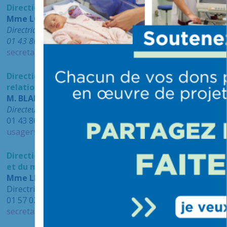
Direction des achats et des services logistiques :
Mme
LOIGNON Emma
Directrice
01 43 86 23 48
secretariat.dasl@chiv.fr
Direction qualité et gestion des risques et des
relations usagers
M. BLANC Matthieu
Directeur
01 43 86 20 35
usagers@chiv.fr
Direction communication, des relations publiques
et du mécénat
Mme LEROY Marine
Directrice
01 57 02 23 68
secretariatdircom@chicreteil.fr