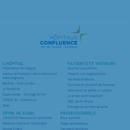
L’HÔPITAL
PATIENTS ET VISITEURS
Présentation de l’hôpital
Venir en consultation
Institut de Formation Soins Infirmiers et
Préparer une hospitalisation
Aides-Soignants
Vos droits et devoirs
Mécénat – Faire un don
Vous êtes en situation de handicap
La Recherche
Vous venez de perdre un proche
Espace presse – Tournage de film
Le service social hospitalier
ESPACE 40 – Auditorium
HAD Santé Service
Accès
Entrepôt de données de santé
OFFRE DE SOINS
PROFESSIONNELS
URGENCES Réanimation anesthésie
Nous rejoindre
Médecine Interne et Gériatrique
Stages paramédicaux
Femme Enfant
Transports sanitaires