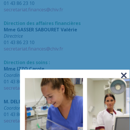
01 43 86 23 10
secretariat.finances@chiv.fr
Direction des affaires financières
Mme GASSER SABOURET Valérie
Directrice
01 43 86 23 10
secretariat.finances@chiv.fr
Direction des soins :
Mme IZZO Carole
Coordinatrice générale des soins
01 43 86 20 14
secretariat.dssi@chiv.fr
M. DELEPINE Richard
Coordonnateur général des soins Hôpitaux Confluence
01 43 86 20 14
secretariat.dssi@chiv.fr