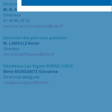
Direction du système d’information
M. EL ASSALI Abder
Directeur
01 43 86 20 52
secretariat.informatique@chiv.fr
Direction des parcours patients
M. LAMULLE Kevin
Directeur
secretariat.finances@chiv.fr
Résidence Les Vignes EHPAD /USLD
Mme MORGANTE Giovanna
Directrice déléguée
residence.vignes@chiv.fr