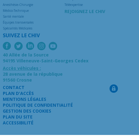
Anesthésie-Chirurgie
Téléexpertise
Médico-Technique
REJOIGNEZ LE CHIV
Santé mentale
Équipes transversales
Spécialités Médicales
SUIVEZ LE CHIV
40 Allée de la Source
94195 Villeneuve-Saint-Georges Cedex
Accès véhicules :
28 avenue de la république
91560 Crosne
CONTACT
PLAN D'ACCÈS
MENTIONS LÉGALES
POLITIQUE DE CONFIDENTIALITÉ
GESTION DES COOKIES
PLAN DU SITE
ACCESSIBILITÉ