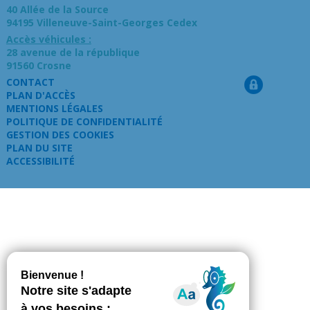
40 Allée de la Source
94195 Villeneuve-Saint-Georges Cedex
Accès véhicules :
28 avenue de la république
91560 Crosne
CONTACT
PLAN D'ACCÈS
MENTIONS LÉGALES
POLITIQUE DE CONFIDENTIALITÉ
GESTION DES COOKIES
PLAN DU SITE
ACCESSIBILITÉ