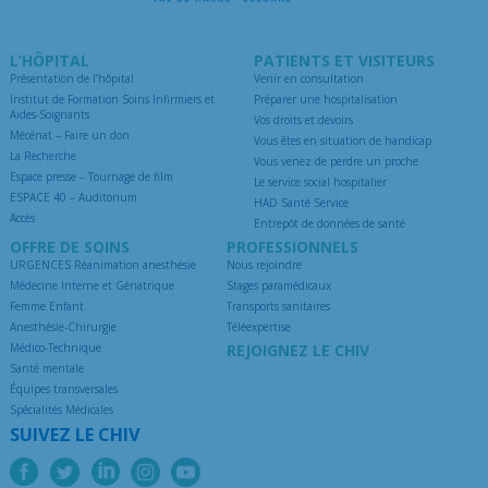
L’HÔPITAL
PATIENTS ET VISITEURS
Présentation de l’hôpital
Venir en consultation
Institut de Formation Soins Infirmiers et
Préparer une hospitalisation
Aides-Soignants
Vos droits et devoirs
Mécénat – Faire un don
Vous êtes en situation de handicap
La Recherche
Vous venez de perdre un proche
Espace presse – Tournage de film
Le service social hospitalier
ESPACE 40 – Auditorium
HAD Santé Service
Accès
Entrepôt de données de santé
OFFRE DE SOINS
PROFESSIONNELS
URGENCES Réanimation anesthésie
Nous rejoindre
Médecine Interne et Gériatrique
Stages paramédicaux
Femme Enfant
Transports sanitaires
Anesthésie-Chirurgie
Téléexpertise
Médico-Technique
REJOIGNEZ LE CHIV
Santé mentale
Équipes transversales
Spécialités Médicales
SUIVEZ LE CHIV