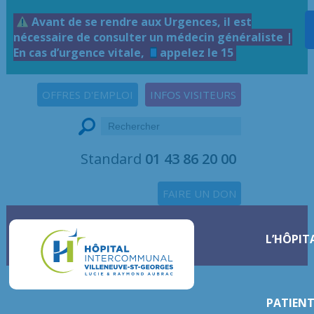
Avant de se rendre aux Urgences, il est
nécessaire de consulter un médecin généraliste |
En cas d’urgence vitale,
appelez le 15
OFFRES D'EMPLOI
INFOS VISITEURS
Standard
01 43 86 20 00
FAIRE UN DON
L’HÔPIT
PATIENT