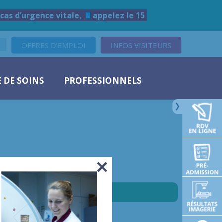
cas d’urgence vitale,
appelez le 15
OFFRES D'EMPLOI
INFOS VISITEURS
 DE SOINS
PROFESSIONNELS