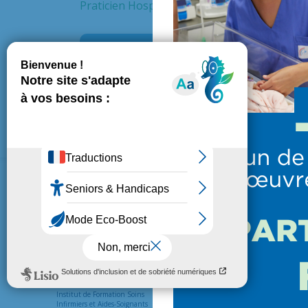
Praticien Hospitalier contractuel
Service
Gynéc
L’HÔPITAL
PATIENTS ET VISITEUR
Présentation de l’hôpital
Venir en consultation
Institut de Formation Soins
Préparer une hospitalisation
Infirmiers et Aides-Soignants
Vos droits et devoirs