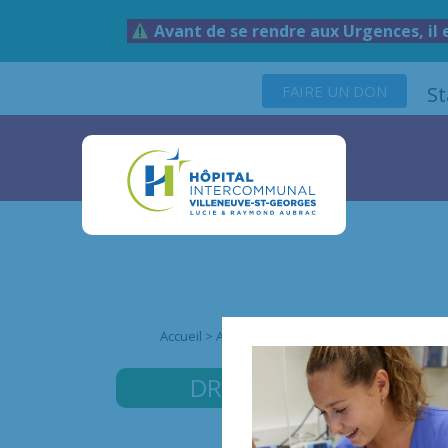
Avant de se rendre aux Urgences, il 
FAIRE UN DON
S
Accueil
>
Annuaire des médecins
>
Dr Rym ALLI
DR ALLILECHE
RYM