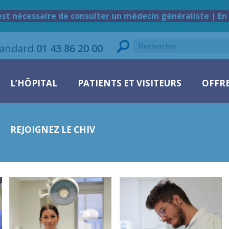
est nécessaire de consulter un médecin généraliste | En 
tandard
01 43 86 20 00
L’HÔPITAL
PATIENTS ET VISITEURS
OFFRE
REJOIGNEZ LE CHIV
LECHE