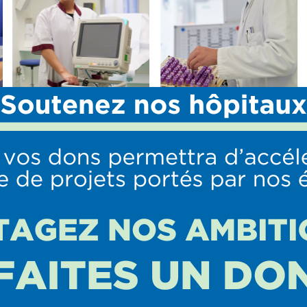
ologie
S
OFFRE DE SOINS
PROFESSIONNELS
URGENCES Réanimation
Nous rejoindre
anesthésie
Stages paramédicaux
Médecine Interne et
Transports sanitaires