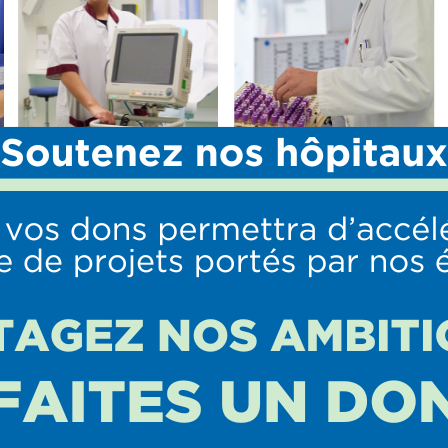
mologie
S
OFFRE DE SOINS
PROFESSIONNELS
URGENCES Réanimation
Nous rejoindre
anesthésie
Stages paramédicaux
Médecine Interne et
Transports sanitaires