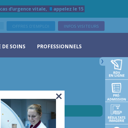
cas d’urgence vitale,
appelez le 15
OFFRES D'EMPLOI
INFOS VISITEURS
 DE SOINS
PROFESSIONNELS