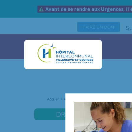
Avant de se rendre aux Urgences, il 
FAIRE UN DON
S
Accueil
>
Annuaire des médecins
>
Dr Rihab JEB
DR JEBALI
RIHAB