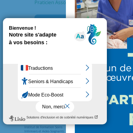
Praticien Associé
Service
Pneu
L’HÔPITAL
PATIENTS ET VISITEUR
Présentation de l’hôpital
Venir en consultation
Institut de Formation Soins
Préparer une hospitalisation
Infirmiers et Aides-Soignants
Vos droits et devoirs