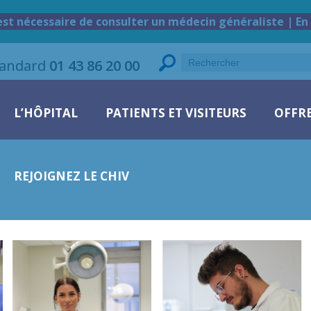
est nécessaire de consulter un médecin généraliste | En 
tandard
01 43 86 20 00
L’HÔPITAL
PATIENTS ET VISITEURS
OFFRE
REJOIGNEZ LE CHIV
ALI