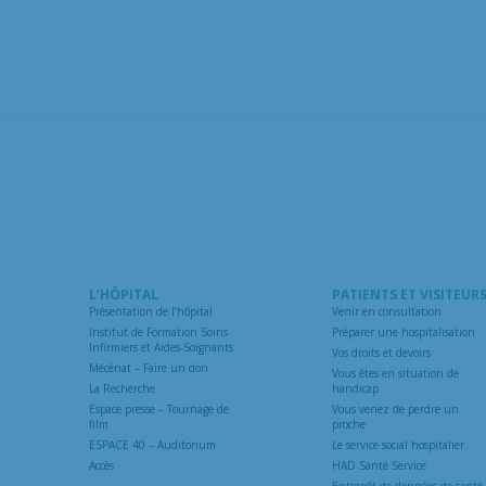
L’HÔPITAL
PATIENTS ET VISITEUR
Présentation de l’hôpital
Venir en consultation
Institut de Formation Soins
Préparer une hospitalisation
Infirmiers et Aides-Soignants
Vos droits et devoirs
Mécénat – Faire un don
Vous êtes en situation de
La Recherche
handicap
Espace presse – Tournage de
Vous venez de perdre un
film
proche
ESPACE 40 – Auditorium
Le service social hospitalier
Accès
HAD Santé Service