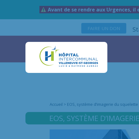
Avant de se rendre aux Urgences, il 
FAIRE UN DON
S
Accueil
>
EOS, système d’imagerie du squelette
EOS, SYSTÈME D’IMAGERI