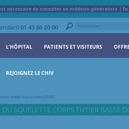
est nécessaire de consulter un médecin généraliste | En 
tandard
01 43 86 20 00
L’HÔPITAL
PATIENTS ET VISITEURS
OFFRE
REJOIGNEZ LE CHIV
 corps entier basse dose 2D/3D
E DU SQUELETTE CORPS ENTIER BASSE D