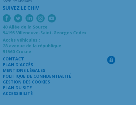
Spécialités Médicales
SUIVEZ LE CHIV
40 Allée de la Source
94195 Villeneuve-Saint-Georges Cedex
Accès véhicules :
28 avenue de la république
91560 Crosne
CONTACT
PLAN D'ACCÈS
MENTIONS LÉGALES
POLITIQUE DE CONFIDENTIALITÉ
GESTION DES COOKIES
PLAN DU SITE
ACCESSIBILITÉ