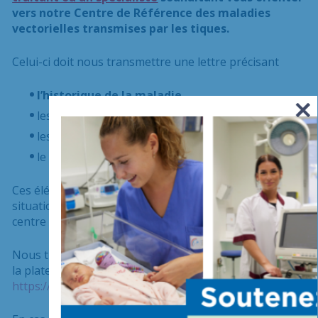
vers notre Centre de Référence des maladies
vectorielles transmises par les tiques.
Celui-ci doit nous transmettre une lettre précisant
l’historique de la maladie
,
les
symptômes
observés
les
résultats des examens
déjà réalisés
le résultat de votre
sérologie
borréliose de Lyme
Ces éléments sont
indispensables
pour évaluer la
situation et déterminer si une consultation dans notre
centre est indiquée.
Nous traitons en priorité les demandes effectuées via
la plateforme de télé-expertise sécurisée
Omnidoc
:
https://omnidoc.fr/chiv