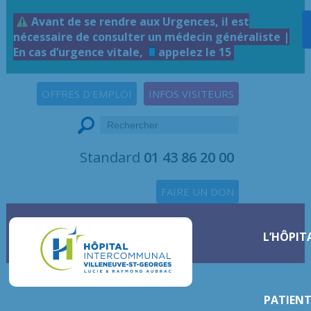
Avant de se rendre aux Urgences, il est
nécessaire de consulter un médecin généraliste |
En cas d’urgence vitale,
appelez le 15
OFFRES D'EMPLOI
INFOS VISITEURS
Standard
01 43 86 20 00
FAIRE UN DON
L’HÔPIT
PATIENT