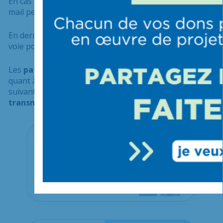
En cas d’impossibilité d’utiliser cette plateforme, un
mail peut être envoyé à
centre.lyme@chiv.fr
En dernier recours, un courrier peut nous parvenir par
voie postale.
Les
patients déjà suivis
par notre centre peuvent,
quant à eux, utiliser directement l’adresse mail
suivante :
centre.lyme@chiv.fr
(Prise de rendez-vous,
transmission d’examens, échange avec l’équipe…)