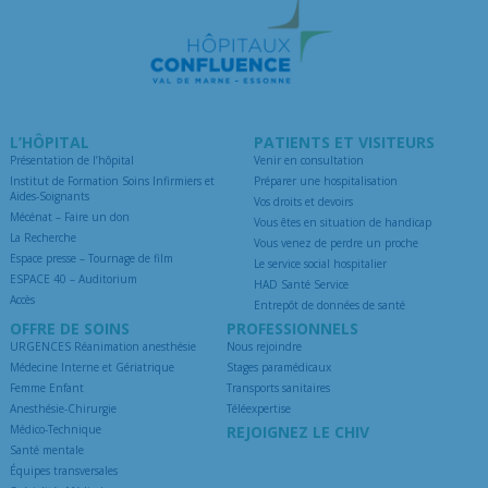
L’HÔPITAL
PATIENTS ET VISITEURS
Présentation de l’hôpital
Venir en consultation
Institut de Formation Soins Infirmiers et
Préparer une hospitalisation
Aides-Soignants
Vos droits et devoirs
Mécénat – Faire un don
Vous êtes en situation de handicap
La Recherche
Vous venez de perdre un proche
Espace presse – Tournage de film
Le service social hospitalier
ESPACE 40 – Auditorium
HAD Santé Service
Accès
Entrepôt de données de santé
OFFRE DE SOINS
PROFESSIONNELS
URGENCES Réanimation anesthésie
Nous rejoindre
Médecine Interne et Gériatrique
Stages paramédicaux
Femme Enfant
Transports sanitaires
Anesthésie-Chirurgie
Téléexpertise
Médico-Technique
REJOIGNEZ LE CHIV
Santé mentale
Équipes transversales