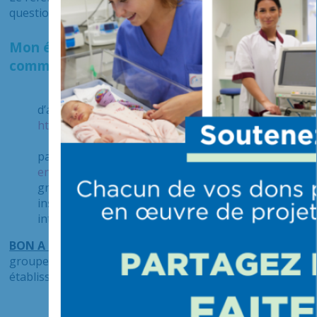
questionnaire
en cliquant ici.
Mon établissement n’a pas encore de
communauté Geovelo Entreprise ?
En êtes-vous sûrs ? Nous vous invitons à
d’abord le vérifier via le moteur de recherche sur
https://geovelo.app/fr/communities/
Si, effectivement, votre établissement n’est
pas inscrit, rdv sur le site
https://geovelo-
entreprise.com/
et cliquez sur « Essayez
gratuitement ». Vous serez ensuite guidé pour
inscrire votre établissement via le processus
interactif.
BON A SAVOIR :
privilégier plutôt l’inscription de votre
groupement hospitalier auquel les différents
établissements pourront contribuer.
Une fois que mon établissement a rejoint la