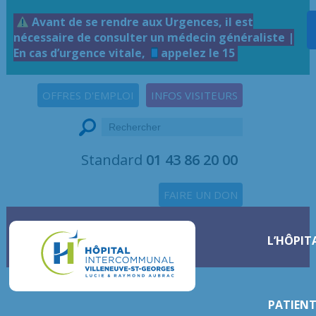
Avant de se rendre aux Urgences, il est
nécessaire de consulter un médecin généraliste |
En cas d’urgence vitale,
appelez le 15
OFFRES D'EMPLOI
INFOS VISITEURS
Standard
01 43 86 20 00
FAIRE UN DON
L’HÔPIT
PATIENT