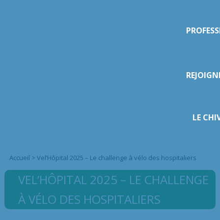
PROFESS
REJOIGN
LE CHI
Accueil
>
Vel’Hôpital 2025 – Le challenge à vélo des hospitaliers
VEL’HÔPITAL 2025 – LE CHALLENGE
À VÉLO DES HOSPITALIERS