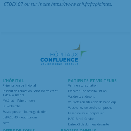
CEDEX 07 ou sur le site https://www.cnil.fr/fr/plaintes.
L’HÔPITAL
PATIENTS ET VISITEURS
Présentation de l’hôpital
Venir en consultation
Institut de Formation Soins Infirmiers et
Préparer une hospitalisation
Aides-Soignants
Vos droits et devoirs
Mécénat – Faire un don
Vous êtes en situation de handicap
La Recherche
Vous venez de perdre un proche
Espace presse – Tournage de film
Le service social hospitalier
ESPACE 40 – Auditorium
HAD Santé Service
Accès
Entrepôt de données de santé
OFFRE DE SOINS
PROFESSIONNELS