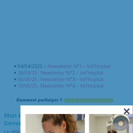
04/04/2025 –
Newsletter N°1 – Vél’hopital
28/04/25 : Newsletter N°2 – Vel’hopital
05/05/25 : Newsletter N°3 – Vel’hopital
13/05/25 : Newsletter N°4 – Vel’hopital
Mon établissement a déjà une communauté
Geovelo Entreprise ?
Le référent vélo désigné de mon hôpital complète le