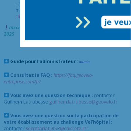
communauté Geovelo, le référent vélo désigné de
mon hôpital complète le questionnaire*
en
cliquant ici.
I
nscription recommandée avant le mardi 15 avril
2025
Guide pour l’administrateur
:
admin
Consultez la FAQ :
https://faq.geovelo-
entreprise.com/fr/
Vous avez une question technique :
contacter
Guilhem Latrubesse
guilhem.latrubesse@geovelo.fr
Vous avez une question sur la participation de
votre établissement au challenge Vel’hôpital :
contacter
secretariatDISP@chicreteil.fr