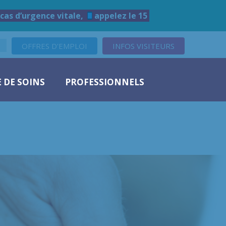
cas d’urgence vitale,
appelez le 15
OFFRES D'EMPLOI
INFOS VISITEURS
 DE SOINS
PROFESSIONNELS