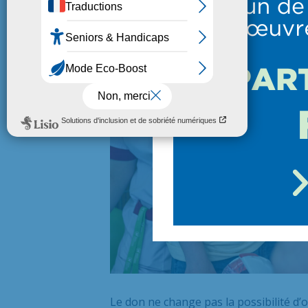
Le consentement présumé signifie que
être enregistré sur le
Registre Nationa
concerner une partie ou tous les organ
Le don ne change pas la possibilité d’