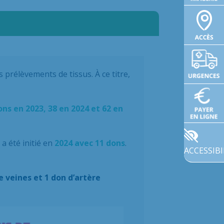
 prélèvements de tissus. À ce titre,
ons en 2023, 38 en 2024 et 62 en
a été initié en
2024 avec 11 do
n
s
.
ACCESSIBI
 veines et 1 don d’artère