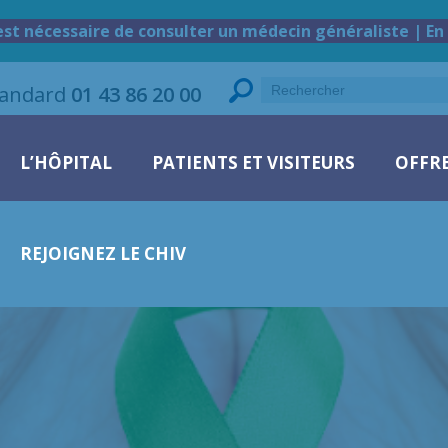
est nécessaire de consulter un médecin généraliste | En 
tandard
01 43 86 20 00
L’HÔPITAL
PATIENTS ET VISITEURS
OFFRE
REJOIGNEZ LE CHIV