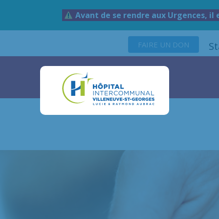
Avant de se rendre aux Urgences, il 
FAIRE UN DON
S