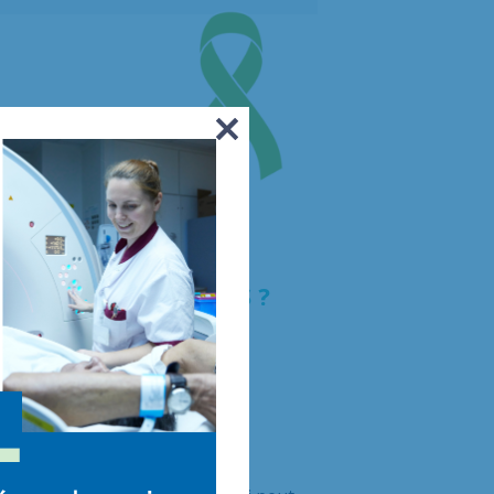
HOIX À SES PROCHES ?
le repose sur trois principes