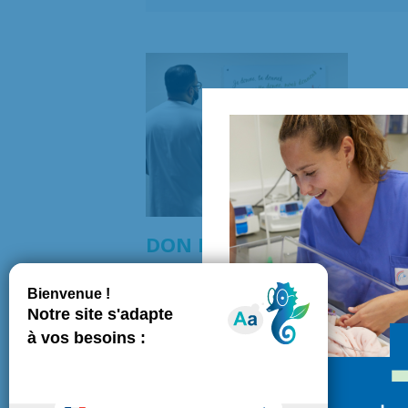
Un
li
homma
de sau
DON D’ORGANES ET DE TI
Connaître et faire connaître sa volo
En France, la loi de Bioéthique encadre 
fondamentaux :
l’anonymat, la gratu