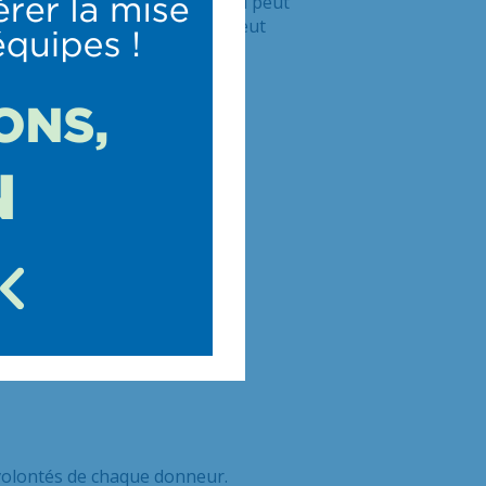
 exprimé notre refus. Celui-ci peut
he de notre vivant. Le refus peut
s volontés de chaque donneur.