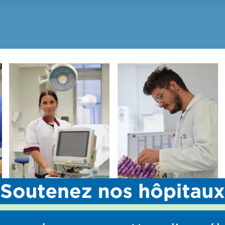
eu de mémoire
, situé en face de l’entrée de l’UHCD,
rend
ge aux donneurs d’organes et de tissus qui ont permis
ver ou d’améliorer des vies.
SSUS, POURQUOI FAIRE CONNAÎTRE SON C
nté, c’est permettre qu’elle soit respectée
le don, le prélèvement et la greffe d’organes et de tissus. El
ité, et le consentement présumé.