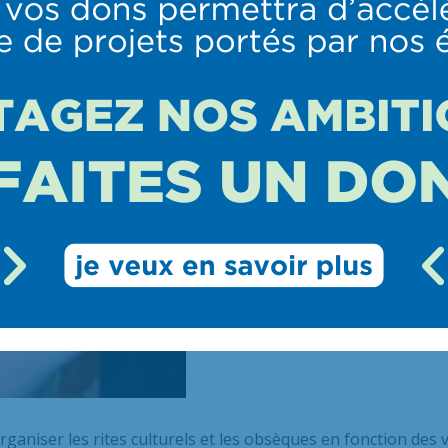
 nous sommes tous considérés donneurs, sauf si nous avons
l des Refus
ou exprimé par écrit, ou encore confié à un proc
es et tissus.
organiser les rites culturels et les obsèques en fonction de