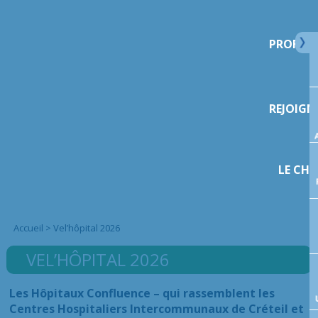
PROFESS
REJOIGN
LE CHI
Accueil
>
Vel’hôpital 2026
VEL’HÔPITAL 2026
Les Hôpitaux Confluence – qui rassemblent les
Centres Hospitaliers Intercommunaux de Créteil et