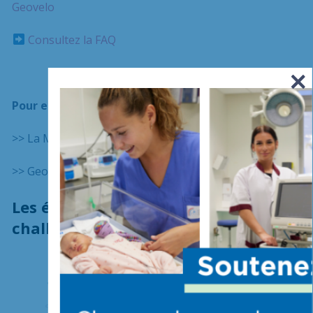
Geovelo
Consultez la FAQ
Pour en savoir plus :
>> La MNH :
https://www.mnh.fr/
>> Geovelo :
https://geovelo.app/fr/
Les établissements ayant rejoint le
challenge :