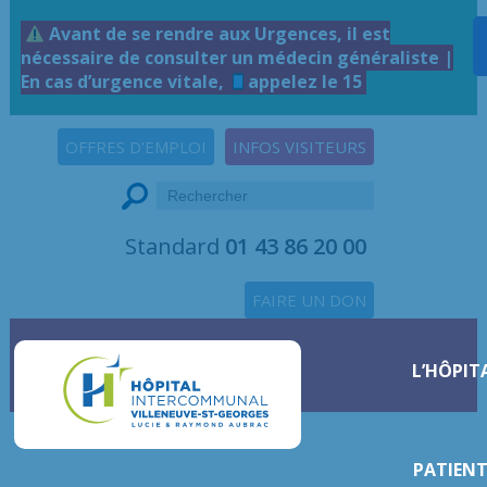
Avant de se rendre aux Urgences, il est
nécessaire de consulter un médecin généraliste |
En cas d’urgence vitale,
appelez le 15
OFFRES D'EMPLOI
INFOS VISITEURS
Standard
01 43 86 20 00
FAIRE UN DON
L’HÔPIT
PATIENT