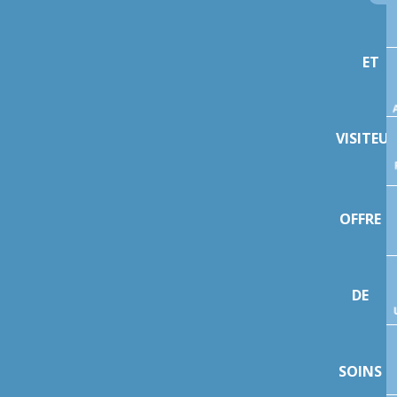
ET
VISITEU
OFFRE
DE
SOINS