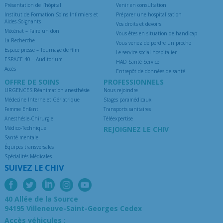
Présentation de l’hôpital
Venir en consultation
Institut de Formation Soins Infirmiers et
Préparer une hospitalisation
Aides-Soignants
Vos droits et devoirs
Mécénat – Faire un don
Vous êtes en situation de handicap
La Recherche
Vous venez de perdre un proche
Espace presse – Tournage de film
Le service social hospitalier
ESPACE 40 – Auditorium
HAD Santé Service
Accès
Entrepôt de données de santé
OFFRE DE SOINS
PROFESSIONNELS
URGENCES Réanimation anesthésie
Nous rejoindre
Médecine Interne et Gériatrique
Stages paramédicaux
Femme Enfant
Transports sanitaires
Anesthésie-Chirurgie
Téléexpertise
Médico-Technique
REJOIGNEZ LE CHIV
Santé mentale
Équipes transversales
Spécialités Médicales
SUIVEZ LE CHIV
40 Allée de la Source
94195 Villeneuve-Saint-Georges Cedex
Accès véhicules :