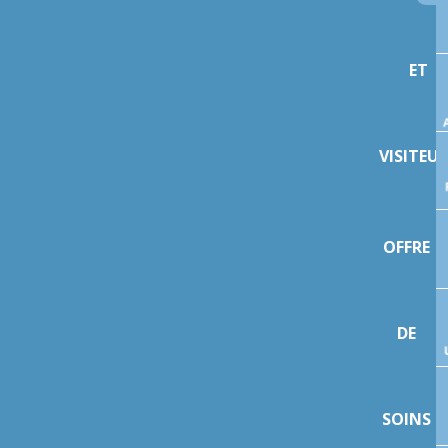
ET
VISITEU
OFFRE
DE
SOINS