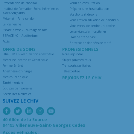
Présentation de l’hôpital
Venir en consultation
Institut de Formation Soins Infirmiers et
Préparer une hospitalisation
Aides-Soignants
Vos droits et devoirs
Mécénat – Faire un don
Vous êtes en situation de handicap
La Recherche
Vous venez de perdre un proche
Espace presse – Tournage de film
Le service social hospitalier
ESPACE 40 – Auditorium
HAD Santé Service
Accès
Entrepôt de données de santé
OFFRE DE SOINS
PROFESSIONNELS
URGENCES Réanimation anesthésie
Nous rejoindre
Médecine Interne et Gériatrique
Stages paramédicaux
Femme Enfant
Transports sanitaires
Anesthésie-Chirurgie
Téléexpertise
Médico-Technique
REJOIGNEZ LE CHIV
Santé mentale
Équipes transversales
Spécialités Médicales
SUIVEZ LE CHIV
40 Allée de la Source
94195 Villeneuve-Saint-Georges Cedex
Accès véhicules :