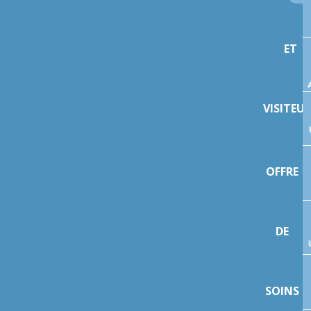
ET
VISITEU
OFFRE
DE
SOINS