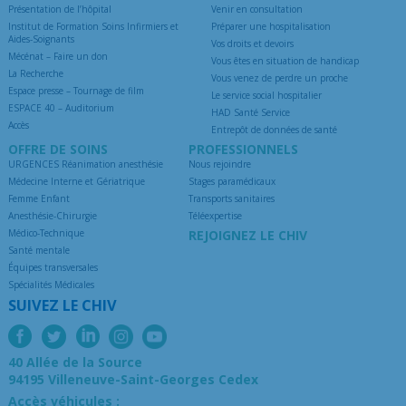
Présentation de l’hôpital
Venir en consultation
Institut de Formation Soins Infirmiers et
Préparer une hospitalisation
Aides-Soignants
Vos droits et devoirs
Mécénat – Faire un don
Vous êtes en situation de handicap
La Recherche
Vous venez de perdre un proche
Espace presse – Tournage de film
Le service social hospitalier
ESPACE 40 – Auditorium
HAD Santé Service
Accès
Entrepôt de données de santé
OFFRE DE SOINS
PROFESSIONNELS
URGENCES Réanimation anesthésie
Nous rejoindre
Médecine Interne et Gériatrique
Stages paramédicaux
Femme Enfant
Transports sanitaires
Anesthésie-Chirurgie
Téléexpertise
Médico-Technique
REJOIGNEZ LE CHIV
Santé mentale
Équipes transversales
Spécialités Médicales
SUIVEZ LE CHIV
40 Allée de la Source
94195 Villeneuve-Saint-Georges Cedex
Accès véhicules :