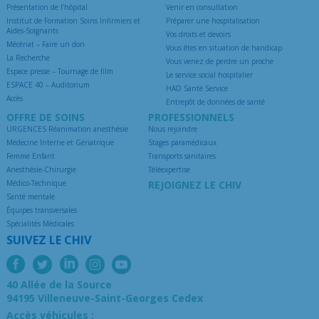
Présentation de l’hôpital
Venir en consultation
Institut de Formation Soins Infirmiers et
Préparer une hospitalisation
Aides-Soignants
Vos droits et devoirs
Mécénat – Faire un don
Vous êtes en situation de handicap
La Recherche
Vous venez de perdre un proche
Espace presse – Tournage de film
Le service social hospitalier
ESPACE 40 – Auditorium
HAD Santé Service
Accès
Entrepôt de données de santé
OFFRE DE SOINS
PROFESSIONNELS
URGENCES Réanimation anesthésie
Nous rejoindre
Médecine Interne et Gériatrique
Stages paramédicaux
Femme Enfant
Transports sanitaires
Anesthésie-Chirurgie
Téléexpertise
Médico-Technique
REJOIGNEZ LE CHIV
Santé mentale
Équipes transversales
Spécialités Médicales
SUIVEZ LE CHIV
40 Allée de la Source
94195 Villeneuve-Saint-Georges Cedex
Accès véhicules :