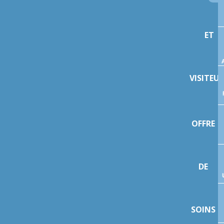
ET
VISITEU
OFFRE
DE
SOINS