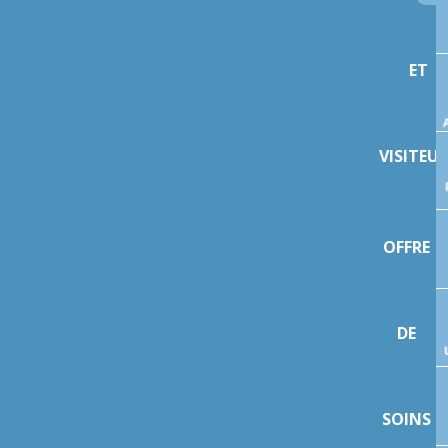
ET
VISITEU
OFFRE
DE
SOINS