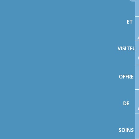
ET
VISITEU
OFFRE
DE
SOINS