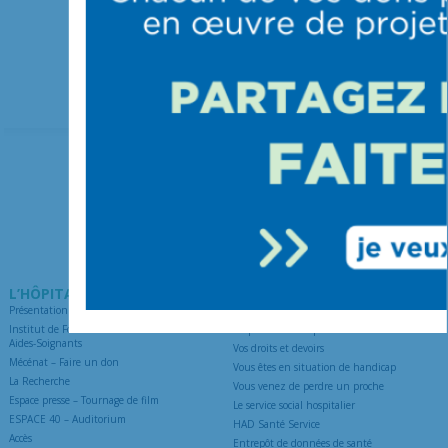
L’HÔPITAL
PATIENTS ET VISITEURS
Présentation de l’hôpital
Venir en consultation
Institut de Formation Soins Infirmiers et
Préparer une hospitalisation
Aides-Soignants
Vos droits et devoirs
Mécénat – Faire un don
Vous êtes en situation de handicap
La Recherche
Vous venez de perdre un proche
Espace presse – Tournage de film
Le service social hospitalier
ESPACE 40 – Auditorium
HAD Santé Service
Accès
Entrepôt de données de santé