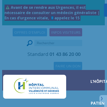
Avant de se rendre aux Urgences, il est
nécessaire de consulter un médecin généraliste |
En cas d’urgence vitale,
appelez le 15
OFFRES D'EMPLOI
INFOS VISITEURS
Standard
01 43 86 20 00
FAIRE UN DON
L’HÔPIT
PATIENT