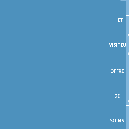
ET
VISITEU
OFFRE
DE
SOINS