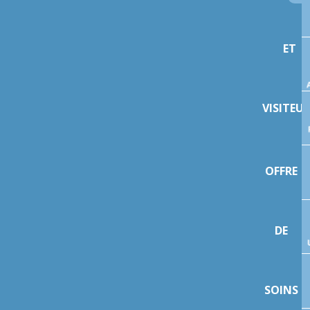
ET
VISITEU
OFFRE
DE
SOINS