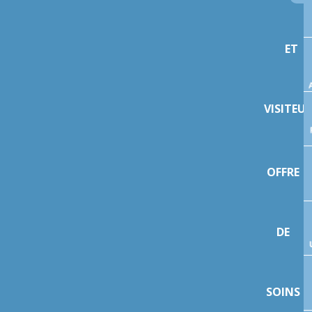
ET
VISITEU
OFFRE
DE
SOINS