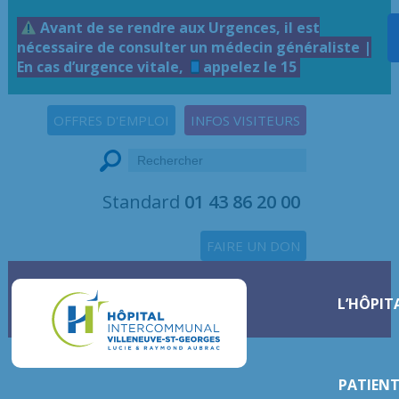
Avant de se rendre aux Urgences, il est
nécessaire de consulter un médecin généraliste |
En cas d’urgence vitale,
appelez le 15
OFFRES D'EMPLOI
INFOS VISITEURS
Standard
01 43 86 20 00
FAIRE UN DON
L’HÔPIT
PATIENT