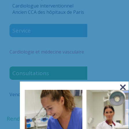
Cardiologue interventionnel
Ancien CCA des hôpitaux de Paris
Service
Cardiologie et médecine vasculaire
Consultations
Vendredi matin
Rendez vous en ligne