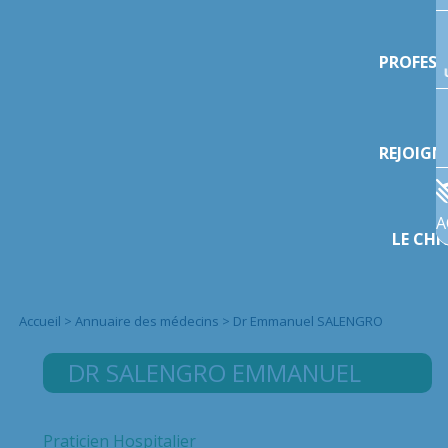
PROFESS
REJOIGN
A
LE CHI
Accueil
>
Annuaire des médecins
>
Dr Emmanuel SALENGRO
DR SALENGRO
EMMANUEL
Praticien Hospitalier