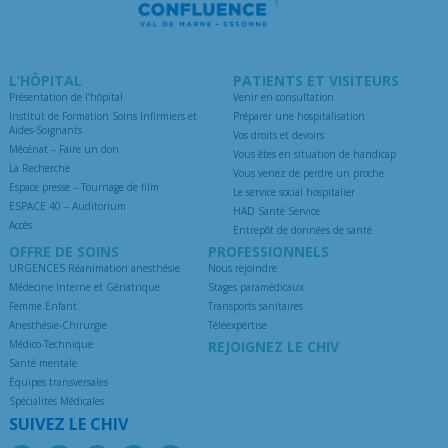
L’HÔPITAL
PATIENTS ET VISITEURS
Présentation de l’hôpital
Venir en consultation
Institut de Formation Soins Infirmiers et
Préparer une hospitalisation
Aides-Soignants
Vos droits et devoirs
Mécénat – Faire un don
Vous êtes en situation de handicap
La Recherche
Vous venez de perdre un proche
Espace presse – Tournage de film
Le service social hospitalier
ESPACE 40 – Auditorium
HAD Santé Service
Accès
Entrepôt de données de santé
OFFRE DE SOINS
PROFESSIONNELS
URGENCES Réanimation anesthésie
Nous rejoindre
Médecine Interne et Gériatrique
Stages paramédicaux
Femme Enfant
Transports sanitaires
Anesthésie-Chirurgie
Téléexpertise
Médico-Technique
REJOIGNEZ LE CHIV
Santé mentale
Équipes transversales
Spécialités Médicales
SUIVEZ LE CHIV