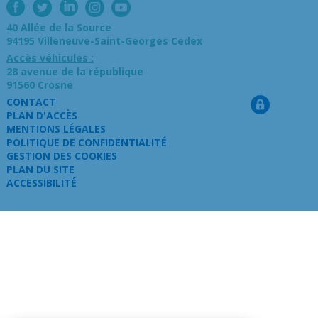
40 Allée de la Source
94195 Villeneuve-Saint-Georges Cedex
Accès véhicules :
28 avenue de la république
91560 Crosne
CONTACT
PLAN D'ACCÈS
MENTIONS LÉGALES
POLITIQUE DE CONFIDENTIALITÉ
GESTION DES COOKIES
PLAN DU SITE
ACCESSIBILITÉ