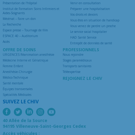
Présentation de l’hôpital
Venir en consultation
Institut de Formation Soins Infirmiers et
Préparer une hospitalisation
Aides-Soignants
Vos droits et devoirs
Mécénat – Faire un don
Vous êtes en situation de handicap
La Recherche
Vous venez de perdre un proche
Espace presse – Tournage de film
Le service social hospitalier
ESPACE 40 – Auditorium
HAD Santé Service
Accès
Entrepôt de données de santé
OFFRE DE SOINS
PROFESSIONNELS
URGENCES Réanimation anesthésie
Nous rejoindre
Médecine Interne et Gériatrique
Stages paramédicaux
Femme Enfant
Transports sanitaires
Anesthésie-Chirurgie
Téléexpertise
Médico-Technique
REJOIGNEZ LE CHIV
Santé mentale
Équipes transversales
Spécialités Médicales
SUIVEZ LE CHIV
40 Allée de la Source
94195 Villeneuve-Saint-Georges Cedex
Accès véhicules :