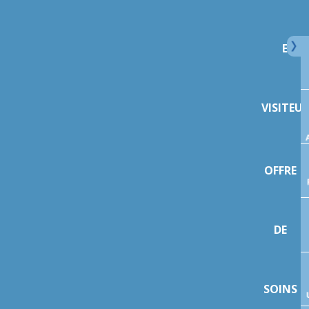
ET
VISITEU
OFFRE
DE
SOINS