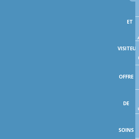
ET
VISITEU
OFFRE
DE
SOINS