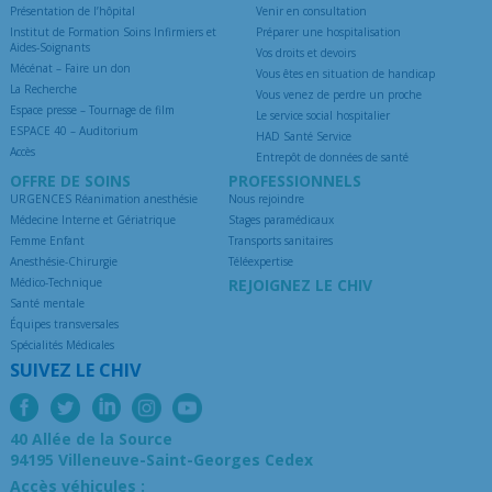
Présentation de l’hôpital
Venir en consultation
Institut de Formation Soins Infirmiers et
Préparer une hospitalisation
Aides-Soignants
Vos droits et devoirs
Mécénat – Faire un don
Vous êtes en situation de handicap
La Recherche
Vous venez de perdre un proche
Espace presse – Tournage de film
Le service social hospitalier
ESPACE 40 – Auditorium
HAD Santé Service
Accès
Entrepôt de données de santé
OFFRE DE SOINS
PROFESSIONNELS
URGENCES Réanimation anesthésie
Nous rejoindre
Médecine Interne et Gériatrique
Stages paramédicaux
Femme Enfant
Transports sanitaires
Anesthésie-Chirurgie
Téléexpertise
Médico-Technique
REJOIGNEZ LE CHIV
Santé mentale
Équipes transversales
Spécialités Médicales
SUIVEZ LE CHIV
40 Allée de la Source
94195 Villeneuve-Saint-Georges Cedex
Accès véhicules :