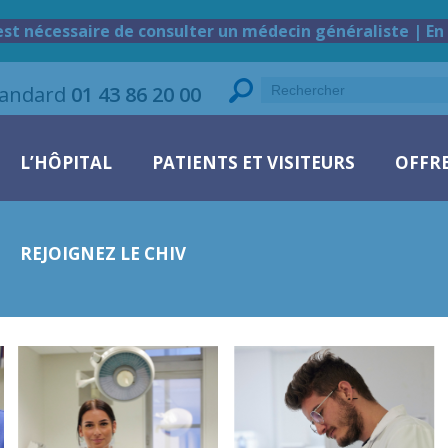
est nécessaire de consulter un médecin généraliste | En 
tandard
01 43 86 20 00
L’HÔPITAL
PATIENTS ET VISITEURS
OFFRE
REJOIGNEZ LE CHIV
S Naouel