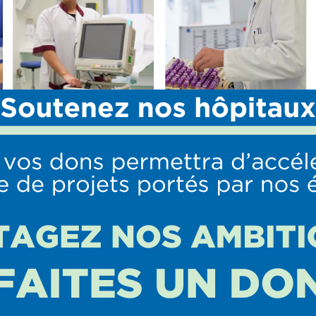
e de santé de Montgeron
S
OFFRE DE SOINS
PROFESSIONNELS
URGENCES Réanimation
Nous rejoindre
anesthésie
Stages paramédicaux
Médecine Interne et
Transports sanitaires