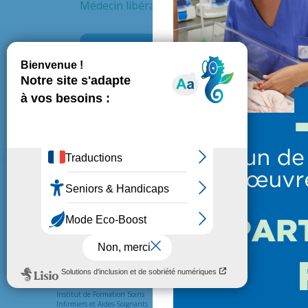
Médecin libéral
Service
Centr
L’HÔPITAL
PATIENTS ET VISITEUR
Présentation de l’hôpital
Venir en consultation
Institut de Formation Soins
Préparer une hospitalisation
Infirmiers et Aides-Soignants
Vos droits et devoirs