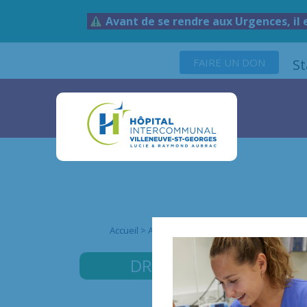
Avant de se rendre aux Urgences, il 
FAIRE UN DON
S
Accueil
>
Annuaire des médecins
>
Dr BOUREFI
DR BOUREFIS
NAOUEL