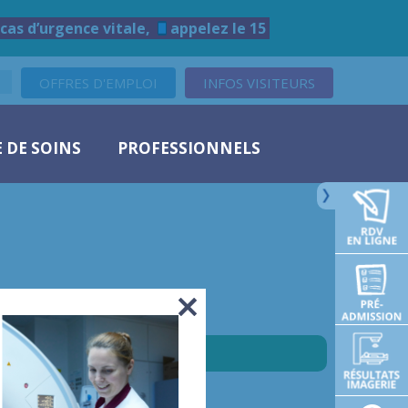
cas d’urgence vitale,
appelez le 15
OFFRES D'EMPLOI
INFOS VISITEURS
 DE SOINS
PROFESSIONNELS