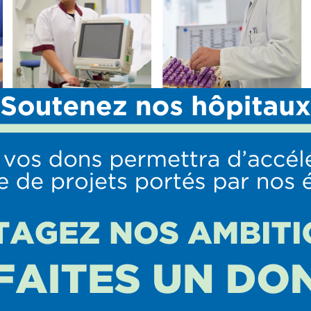
 de gériatrie aiguë
S
OFFRE DE SOINS
PROFESSIONNELS
URGENCES Réanimation
Nous rejoindre
anesthésie
Stages paramédicaux
Médecine Interne et
Transports sanitaires