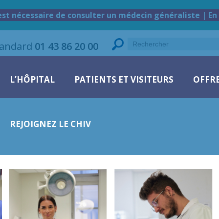
est nécessaire de consulter un médecin généraliste | En 
tandard
01 43 86 20 00
L’HÔPITAL
PATIENTS ET VISITEURS
OFFRE
REJOIGNEZ LE CHIV
OUR Leila
A