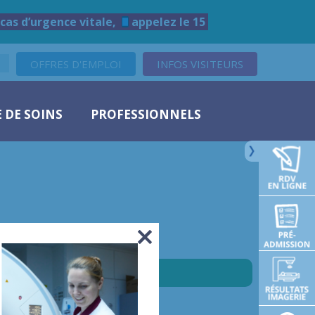
cas d’urgence vitale,
appelez le 15
OFFRES D'EMPLOI
INFOS VISITEURS
 DE SOINS
PROFESSIONNELS