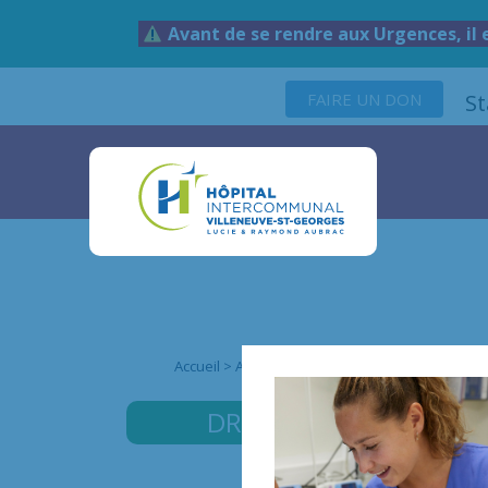
Avant de se rendre aux Urgences, il 
FAIRE UN DON
S
Accueil
>
Annuaire des médecins
>
Dr BENMANS
DR BENMANSOUR
LEIL