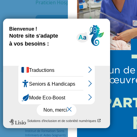
Praticien Hospitalier
Service
Unité
L’HÔPITAL
PATIENTS ET VISITEUR
Présentation de l’hôpital
Venir en consultation
Institut de Formation Soins
Préparer une hospitalisation
Infirmiers et Aides-Soignants
Vos droits et devoirs