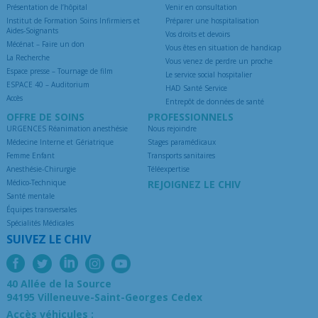
Présentation de l’hôpital
Venir en consultation
Institut de Formation Soins Infirmiers et
Préparer une hospitalisation
Aides-Soignants
Vos droits et devoirs
Mécénat – Faire un don
Vous êtes en situation de handicap
La Recherche
Vous venez de perdre un proche
Espace presse – Tournage de film
Le service social hospitalier
ESPACE 40 – Auditorium
HAD Santé Service
Accès
Entrepôt de données de santé
OFFRE DE SOINS
PROFESSIONNELS
URGENCES Réanimation anesthésie
Nous rejoindre
Médecine Interne et Gériatrique
Stages paramédicaux
Femme Enfant
Transports sanitaires
Anesthésie-Chirurgie
Téléexpertise
Médico-Technique
REJOIGNEZ LE CHIV
Santé mentale
Équipes transversales
Spécialités Médicales
SUIVEZ LE CHIV
40 Allée de la Source
94195 Villeneuve-Saint-Georges Cedex
Accès véhicules :