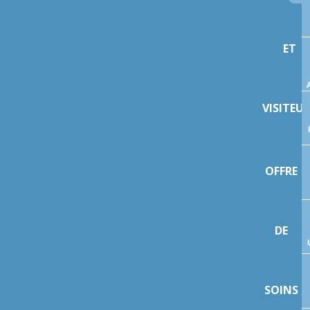
ET
VISITEU
OFFRE
DE
SOINS