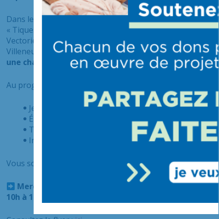
Dans le cadre de la semaine nationale de sensibilisation
« Tiques & Vous », le Centre de Référence des Maladies
Vectorielles liées aux Tiques (CRMVT) du CHI de
Villeneuve-Saint-Georges vous propose de
participer à
une chasse au trésor autour des tiques.
Au programme :
Jeux
Énigmes
Trésor !
Information et prévention
Vous souhaitez en savoir plus ? Rendez-vous le :
Mercredi 29 mai 2024 | île Panchout à Yerres de
10h à 16h30