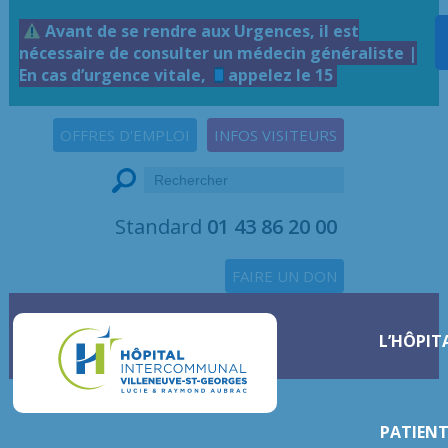
Avant de se rendre aux Urgences, il est
nécessaire de consulter un médecin généraliste |
En cas d’urgence vitale,
appelez le 15
OFFRES D'EMPLOI
INFOS VISITEURS
Standard
01 43 86 20 00
FAIRE UN DON
L’HÔPIT
PATIENT