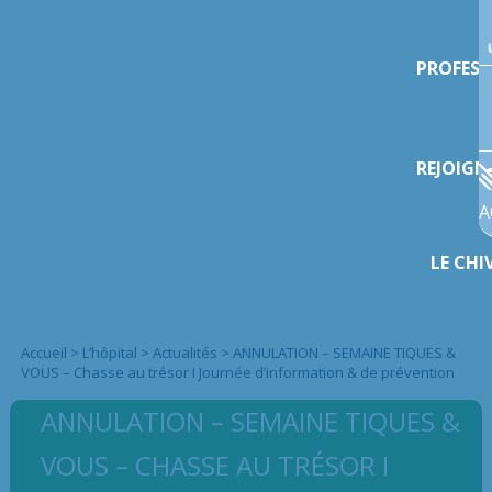
PROFESS
REJOIGN
A
LE CHI
Accueil
>
L’hôpital
>
Actualités
>
ANNULATION – SEMAINE TIQUES &
VOUS – Chasse au trésor I Journée d’information & de prévention
ANNULATION – SEMAINE TIQUES &
VOUS – CHASSE AU TRÉSOR I