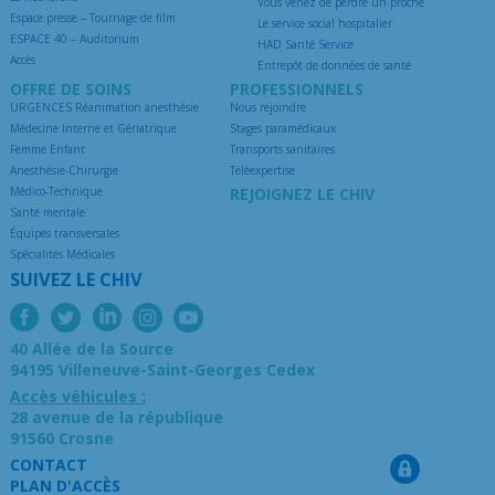
Vous venez de perdre un proche
Espace presse – Tournage de film
Le service social hospitalier
ESPACE 40 – Auditorium
HAD Santé Service
Accès
Entrepôt de données de santé
OFFRE DE SOINS
PROFESSIONNELS
URGENCES Réanimation anesthésie
Nous rejoindre
Médecine Interne et Gériatrique
Stages paramédicaux
Femme Enfant
Transports sanitaires
Anesthésie-Chirurgie
Téléexpertise
Médico-Technique
REJOIGNEZ LE CHIV
Santé mentale
Équipes transversales
Spécialités Médicales
SUIVEZ LE CHIV
40 Allée de la Source
94195 Villeneuve-Saint-Georges Cedex
Accès véhicules :
28 avenue de la république
91560 Crosne
CONTACT
PLAN D'ACCÈS