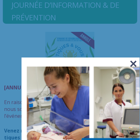
JOURNÉE D’INFORMATION & DE
PRÉVENTION
[ANNULÉ]
En raison des intempéries prévues pour la journée,
nous sommes malheureusement contraints d’annuler
l’événement à l’Île Panchout.
Venez remporter le trésor caché du monde des
tiques !