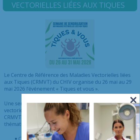
VECTORIELLES LIÉES AUX TIQUES
Le Centre de Référence des Maladies Vectorielles liées
aux Tiques (CRMVT) du CHIV organise
du 26 mai au 29
mai 2026
l’événement « Tiques et vous ».
Une semaine nationale de sensibilisation aux maladies
vectorielles à tiques (maladie de Lyme), portée par les
CRMVT et de nombreux autres partenaires. Plusieurs
thématiques seront abordées :
Comment éviter les piqûres ?