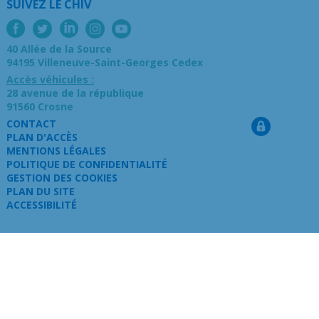
SUIVEZ LE CHIV
40 Allée de la Source
94195 Villeneuve-Saint-Georges Cedex
Accès véhicules :
28 avenue de la république
91560 Crosne
CONTACT
PLAN D'ACCÈS
MENTIONS LÉGALES
POLITIQUE DE CONFIDENTIALITÉ
GESTION DES COOKIES
PLAN DU SITE
ACCESSIBILITÉ