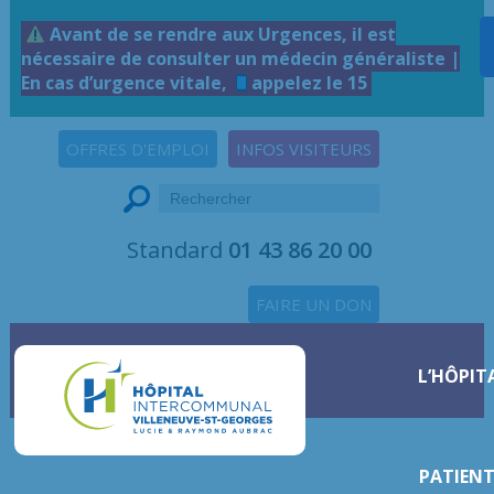
Avant de se rendre aux Urgences, il est
nécessaire de consulter un médecin généraliste |
En cas d’urgence vitale,
appelez le 15
OFFRES D'EMPLOI
INFOS VISITEURS
Standard
01 43 86 20 00
FAIRE UN DON
L’HÔPIT
PATIENT