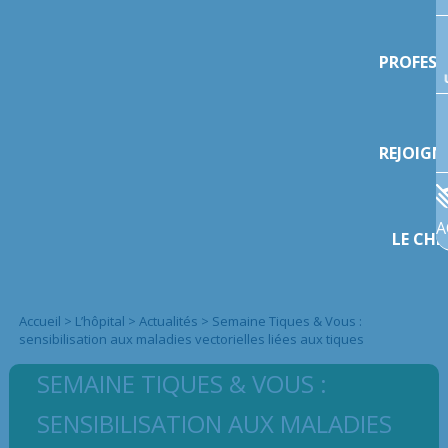
PROFESS
REJOIGN
A
LE CHI
Accueil
>
L’hôpital
>
Actualités
>
Semaine Tiques & Vous :
sensibilisation aux maladies vectorielles liées aux tiques
SEMAINE TIQUES & VOUS :
SENSIBILISATION AUX MALADIES