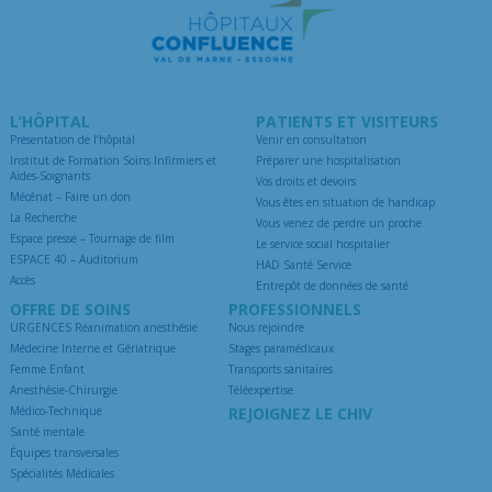
L’HÔPITAL
PATIENTS ET VISITEURS
Présentation de l’hôpital
Venir en consultation
Institut de Formation Soins Infirmiers et
Préparer une hospitalisation
Aides-Soignants
Vos droits et devoirs
Mécénat – Faire un don
Vous êtes en situation de handicap
La Recherche
Vous venez de perdre un proche
Espace presse – Tournage de film
Le service social hospitalier
ESPACE 40 – Auditorium
HAD Santé Service
Accès
Entrepôt de données de santé
OFFRE DE SOINS
PROFESSIONNELS
URGENCES Réanimation anesthésie
Nous rejoindre
Médecine Interne et Gériatrique
Stages paramédicaux
Femme Enfant
Transports sanitaires
Anesthésie-Chirurgie
Téléexpertise
Médico-Technique
REJOIGNEZ LE CHIV
Santé mentale
Équipes transversales
Spécialités Médicales