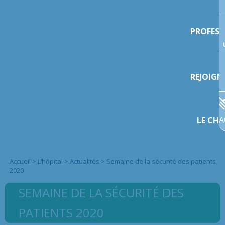
PROFESS
REJOIGN
A
LE CHI
Accueil
>
L’hôpital
>
Actualités
>
Semaine de la sécurité des patients
2020
SEMAINE DE LA SÉCURITÉ DES
PATIENTS 2020