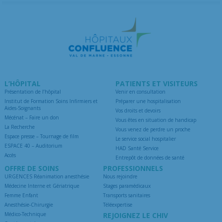
L’HÔPITAL
PATIENTS ET VISITEURS
Présentation de l’hôpital
Venir en consultation
Institut de Formation Soins Infirmiers et
Préparer une hospitalisation
Aides-Soignants
Vos droits et devoirs
Mécénat – Faire un don
Vous êtes en situation de handicap
La Recherche
Vous venez de perdre un proche
Espace presse – Tournage de film
Le service social hospitalier
ESPACE 40 – Auditorium
HAD Santé Service
Accès
Entrepôt de données de santé
OFFRE DE SOINS
PROFESSIONNELS
URGENCES Réanimation anesthésie
Nous rejoindre
Médecine Interne et Gériatrique
Stages paramédicaux
Femme Enfant
Transports sanitaires
Anesthésie-Chirurgie
Téléexpertise
Médico-Technique
REJOIGNEZ LE CHIV