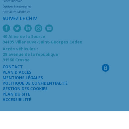
Santé mentale
Équipes transversales
Spécialités Médicales
SUIVEZ LE CHIV
40 Allée de la Source
94195 Villeneuve-Saint-Georges Cedex
Accès véhicules :
28 avenue de la république
91560 Crosne
CONTACT
PLAN D'ACCÈS
MENTIONS LÉGALES
POLITIQUE DE CONFIDENTIALITÉ
GESTION DES COOKIES
PLAN DU SITE
ACCESSIBILITÉ