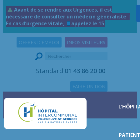
Avant de se rendre aux Urgences, il est
nécessaire de consulter un médecin généraliste |
En cas d’urgence vitale,
appelez le 15
OFFRES D'EMPLOI
INFOS VISITEURS
Standard
01 43 86 20 00
FAIRE UN DON
L’HÔPIT
PATIENT