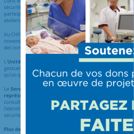
Dans le cadre de la politique commune de qualité et de
sécurité des soins, les Hôpitaux Confluence ont
participé conjointement à cette nouvelle édition. Des
ateliers ont été proposés au sein des deux hôpitaux.
Au CHIV, 2 jours y ont été consacrés. Ainsi, les 26 et 27
novembre 2020, un stand a été mis en place au niveau
des consultations R0 et R-1.
L’
Unité d’hygiène
animait un atelier sur la bonne
gestuelle du lavage des mains (« Boite à coucou ») ainsi
qu’un questionnaire sur le bon usage des antibiotiques.
Le
Service qualité, risques et usagers
et
un des
représentants des usagers
proposaient aux patients
consultants de répondre à un quizz sur
l’identitovigilance et un questionnaire sur les réflexes
sécurité.
Plus de 70 usagers ont participé à ces ateliers.