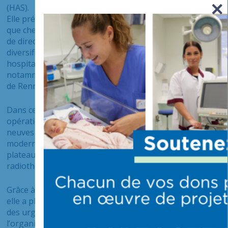
(HAS).
Elle présente une expérience de plus de 10 ans en tant
que cheffe d’établissement sur des emplois fonctionnels
de direction, avec un parcours de directrice d’hôpital
diversifié et riche d’exercices professionnels en centre
hospitaliers et en centres hospitalo-universitaires. Elle a
notamment été directrice adjointe aux CHU de Caen et
de Rennes.
Dans ce cadre, Laurence Garo a mené plusieurs
opérations immobilières majeures de constructions
neuves et de réhabilitation, ainsi que des
modernisations importantes et stratégiques de
plateaux techniques d’imagerie médicale – ainsi qu’en
radiothérapie.
Grâce à ces différentes expériences professionnelles,
elle a plusieurs expertises à son actif, comme la gestion
des urgences et de leur flux, le pilotage de
l’organisation du service d’accès aux soins et le