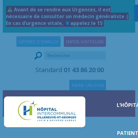
Avant de se rendre aux Urgences, il est
nécessaire de consulter un médecin généraliste |
En cas d’urgence vitale,
appelez le 15
OFFRES D'EMPLOI
INFOS VISITEURS
Standard
01 43 86 20 00
FAIRE UN DON
L’HÔPIT
PATIENT