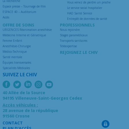
La Recherche
Vous venez de perdre un proche
Espace presse – Tournage de film
Le service social hospitalier
ESPACE 40 – Auditorium
HAD Santé Service
Accès
Entrepôt de données de santé
OFFRE DE SOINS
PROFESSIONNELS
URGENCES Réanimation anesthésie
Nous rejoindre
Médecine Interne et Gériatrique
Stages paramédicaux
Femme Enfant
Transports sanitaires
Anesthésie-Chirurgie
Téléexpertise
Médico-Technique
REJOIGNEZ LE CHIV
Santé mentale
Équipes transversales
Spécialités Médicales
SUIVEZ LE CHIV
40 Allée de la Source
94195 Villeneuve-Saint-Georges Cedex
Accès véhicules :
28 avenue de la république
91560 Crosne
CONTACT
PLAN D'ACCÈS