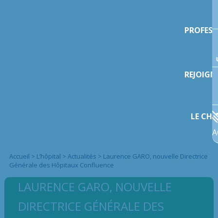
PROFESS
REJOIGN
LE CHI
A
Accueil
>
L’hôpital
>
Actualités
>
Laurence GARO, nouvelle Directrice
Générale des Hôpitaux Confluence
LAURENCE GARO, NOUVELLE
DIRECTRICE GÉNÉRALE DES