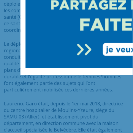
déploiement des relations ville-hôpital, notamment avec
les communautés professionnelles territoriales de
santé (CPTS), les unions régionales des professionnels
de santé (URPS), et les dispositifs d’appui à la
coordination (DAC).
Le déploiement des coopérations avec l’agence
régionale de santé et les collectivités locales dans la
conduite de projets territoriaux de santé publique, la
qualité de vie au travail en lien avec la mise en œuvre de
plans d’attractivité et de recrutement, le développement
durable et l’égalité professionnelle femmes/hommes
font également partie des sujets qui l’ont
particulièrement mobilisée ces dernières années.
Laurence Garo était, depuis le 1er mai 2018, directrice
du centre hospitalier de Moulins-Yzeure, siège du
SAMU 03 (Allier), et établissement pivot du
département, en direction commune avec la maison
d’accueil spécialisée le Belvédère. Elle était également