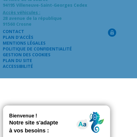
94195 Villeneuve-Saint-Georges Cedex
Accès véhicules :
28 avenue de la république
91560 Crosne
CONTACT
PLAN D'ACCÈS
MENTIONS LÉGALES
POLITIQUE DE CONFIDENTIALITÉ
GESTION DES COOKIES
PLAN DU SITE
ACCESSIBILITÉ