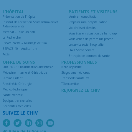
L’HÔPITAL
PATIENTS ET VISITEURS
Présentation de l’hôpital
Venir en consultation
Institut de Formation Soins Infirmiers et
Préparer une hospitalisation
Aides-Soignants
Vos droits et devoirs
Mécénat – Faire un don
Vous êtes en situation de handicap
La Recherche
Vous venez de perdre un proche
Espace presse – Tournage de film
Le service social hospitalier
ESPACE 40 – Auditorium
HAD Santé Service
Accès
Entrepôt de données de santé
OFFRE DE SOINS
PROFESSIONNELS
URGENCES Réanimation anesthésie
Nous rejoindre
Médecine Interne et Gériatrique
Stages paramédicaux
Femme Enfant
Transports sanitaires
Anesthésie-Chirurgie
Téléexpertise
Médico-Technique
REJOIGNEZ LE CHIV
Santé mentale
Équipes transversales
Spécialités Médicales
SUIVEZ LE CHIV
40 Allée de la Source