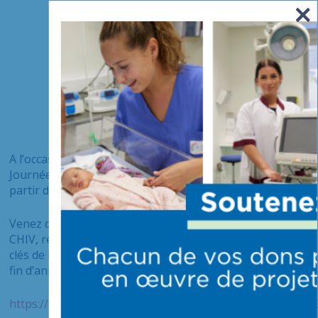
A l’occasion de ses 50 ans, le CHIV participe aux
Journées Européennes du Patrimoine qui auront lieu à
partir du 17 septembre prochain.
Venez découvrir l’exposition officielle des 50 ans du
CHIV, rétrospective des évolutions, innovations et dates
clés de l’hôpital, installée dans le hall d’accueil jusqu’à la
fin d’année.
https://openagenda.com/agendas/7172682/events/64283