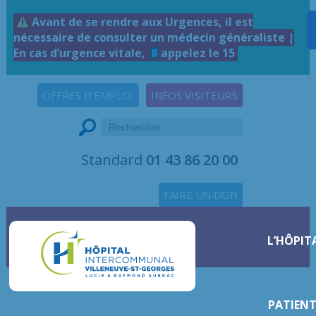
Avant de se rendre aux Urgences, il est
nécessaire de consulter un médecin généraliste |
En cas d’urgence vitale,
appelez le 15
OFFRES D'EMPLOI
INFOS VISITEURS
Standard
01 43 86 20 00
FAIRE UN DON
L’HÔPIT
PATIENT