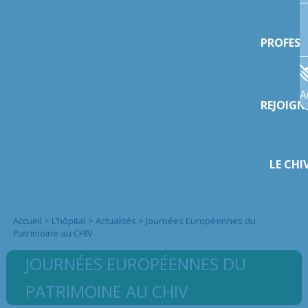
PROFESS
A
REJOIGN
LE CHI
Accueil
>
L’hôpital
>
Actualités
>
Journées Européennes du
Patrimoine au CHIV
JOURNÉES EUROPÉENNES DU
PATRIMOINE AU CHIV