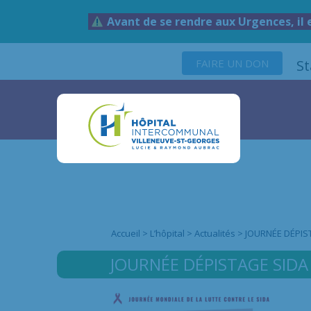
Avant de se rendre aux Urgences, il 
FAIRE UN DON
S
Accueil
>
L’hôpital
>
Actualités
>
JOURNÉE DÉPIS
JOURNÉE DÉPISTAGE SIDA