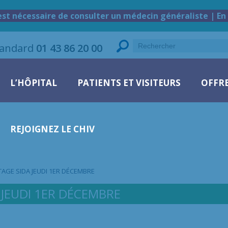
est nécessaire de consulter un médecin généraliste | En 
tandard
01 43 86 20 00
L’HÔPITAL
PATIENTS ET VISITEURS
OFFRE
REJOIGNEZ LE CHIV
TAGE SIDA JEUDI 1ER DÉCEMBRE
 JEUDI 1ER DÉCEMBRE