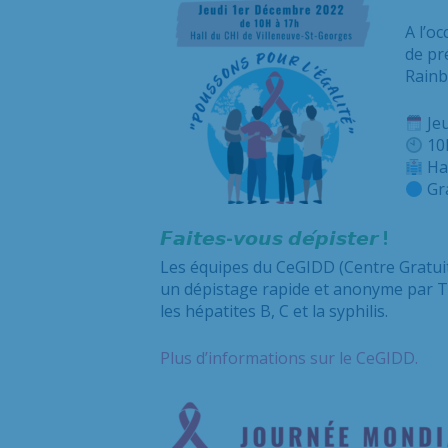
A l’o
de pr
Rainb
Jeu
10
Hal
Gra
𝙁𝙖𝙞𝙩𝙚𝙨-𝙫𝙤𝙪𝙨 𝙙𝙚́𝙥𝙞𝙨𝙩𝙚𝙧 !
Les équipes du CeGIDD (Centre Gratuit
un dépistage rapide et anonyme par TR
les hépatites B, C et la syphilis.
Plus d’informations sur le CeGIDD.