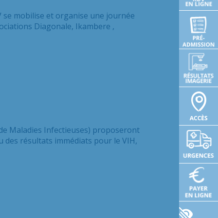
IV se mobilise et organise une journée
ociations Diagonale, Ikambere ,
 de Maladies Infectieuses) proposeront
 des résultats immédiats pour le VIH,