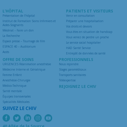
L’HÔPITAL
PATIENTS ET VISITEURS
Présentation de l’hôpital
Venir en consultation
Institut de Formation Soins Infirmiers et
Préparer une hospitalisation
Aides-Soignants
Vos droits et devoirs
Mécénat – Faire un don
Vous êtes en situation de handicap
La Recherche
Vous venez de perdre un proche
Espace presse – Tournage de film
Le service social hospitalier
ESPACE 40 – Auditorium
HAD Santé Service
Accès
Entrepôt de données de santé
OFFRE DE SOINS
PROFESSIONNELS
URGENCES Réanimation anesthésie
Nous rejoindre
Médecine Interne et Gériatrique
Stages paramédicaux
Femme Enfant
Transports sanitaires
Anesthésie-Chirurgie
Téléexpertise
Médico-Technique
REJOIGNEZ LE CHIV
Santé mentale
Équipes transversales
Spécialités Médicales
SUIVEZ LE CHIV
40 Allée de la Source