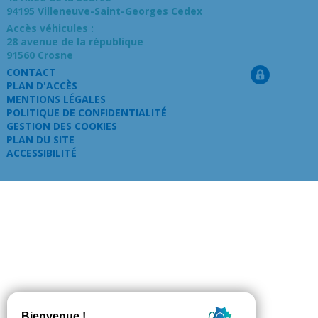
94195 Villeneuve-Saint-Georges Cedex
Accès véhicules :
28 avenue de la république
91560 Crosne
CONTACT
PLAN D'ACCÈS
MENTIONS LÉGALES
POLITIQUE DE CONFIDENTIALITÉ
GESTION DES COOKIES
PLAN DU SITE
ACCESSIBILITÉ