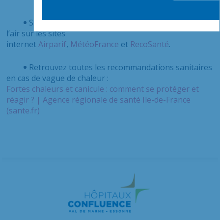
Suivez l’évolution de cet épisode de pollution de
l’air sur les sites
internet
Airparif
,
MétéoFrance
et
RecoSanté
.
Retrouvez toutes les recommandations sanitaires
en cas de vague de chaleur :
Fortes chaleurs et canicule : comment se protéger et
réagir ? | Agence régionale de santé Ile-de-France
(sante.fr)