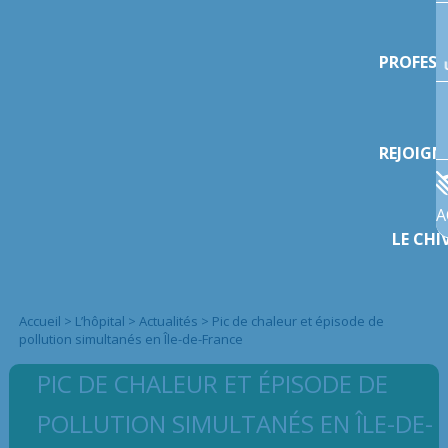
PROFESS
REJOIGN
A
LE CHI
Accueil
>
L’hôpital
>
Actualités
>
Pic de chaleur et épisode de
pollution simultanés en Île-de-France
PIC DE CHALEUR ET ÉPISODE DE
POLLUTION SIMULTANÉS EN ÎLE-DE-