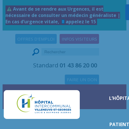
Avant de se rendre aux Urgences, il est
nécessaire de consulter un médecin généraliste |
En cas d’urgence vitale,
appelez le 15
OFFRES D'EMPLOI
INFOS VISITEURS
Standard
01 43 86 20 00
FAIRE UN DON
L’HÔPIT
PATIENT